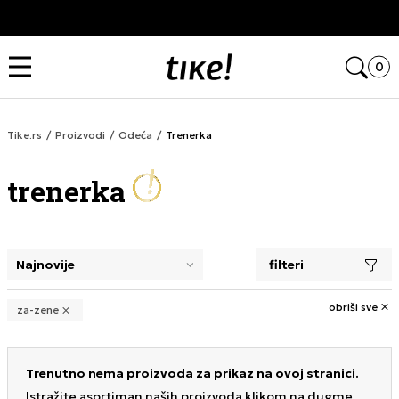
Kupi na 9 rata Banca Intesa karticama
Open
0
Tike.rs
Proizvodi
Odeća
Trenerka
trenerka
filteri
selecting a filter closes the filters and loads new product
obriši sve
za-zene
Trenutno nema proizvoda za prikaz na ovoj stranici.
Istražite asortiman naših proizvoda klikom na dugme