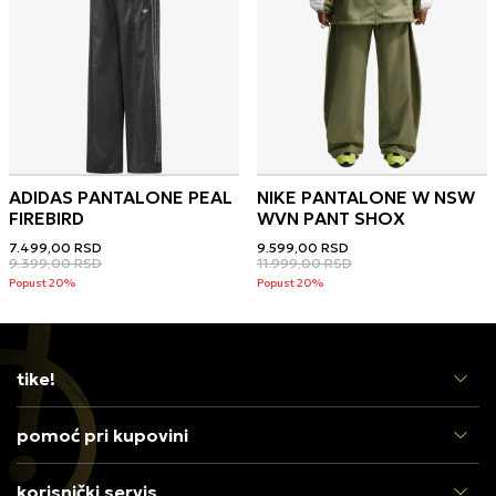
ADIDAS PANTALONE PEAL
NIKE PANTALONE W NSW
FIREBIRD
WVN PANT SHOX
7.499,00
RSD
9.599,00
RSD
9.399,00
RSD
11.999,00
RSD
Popust 20%
Popust 20%
tike!
pomoć pri kupovini
korisnički servis