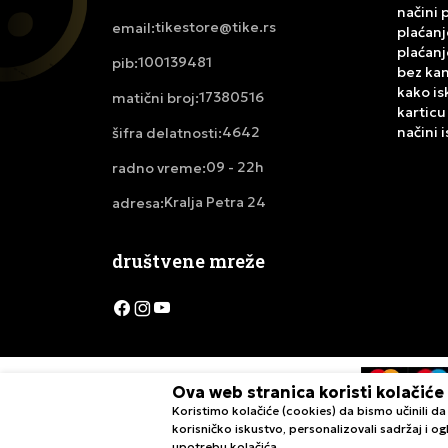
načini 
tikestore@tike.rs
email:
plaćanj
plaćanj
100139481
pib:
bez ka
kako is
17380516
matični broj:
karticu
4642
načini 
šifra delatnosti:
09 - 22h
radno vreme:
Kralja Petra 24
adresa:
društvene mreže
Ova web stranica koristi kolačiće
Koristimo kolačiće (cookies) da bismo učinili 
Nastojimo da budemo što precizniji u opisu proizvoda, pri
korisničko iskustvo, personalizovali sadržaj i ogl
upotrebu kolačića.
naše ponude i ne podrazumeva d