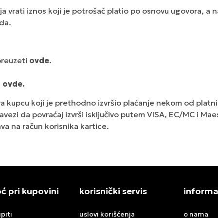
 vrati iznos koji je potrošač platio po osnovu ugovora, a 
da.
reuzeti
ovde.
i
ovde.
va kupcu koji je prethodno izvršio plaćanje nekom od platnih 
bavezi da povraćaj izvrši isključivo putem VISA, EC/MC i Ma
va na račun korisnika kartice.
 pri kupovini
korisnički servis
informa
piti
uslovi korišćenja
o nama