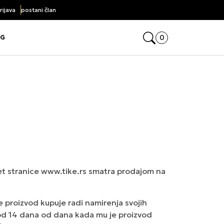
rijava
postani član
rticama
Click&Collect
Open mini cart, yo
0
OG
e the submenu
e the submenu
et stranice
www.tike.rs
smatra prodajom na
e proizvod kupuje radi namirenja svojih
 od 14 dana od dana kada mu je proizvod