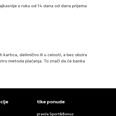
najkasnije u roku od 14 dana od dana prijema
kartica, delimično ili u celosti, a bez obzira
estro metoda plaćanja. To znači da će banka
cije
tike ponude
pravila Sport&Bonus