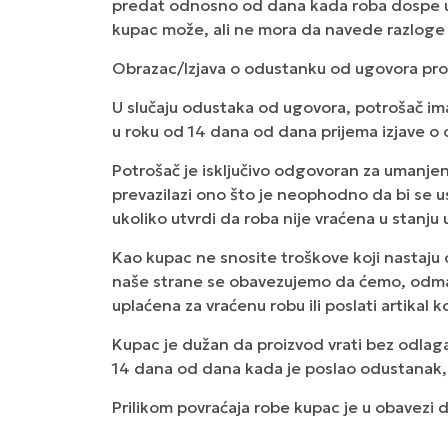
predat odnosno od dana kada roba dospe u dr
kupac može, ali ne mora da navede razloge 
Obrazac/Izjava o odustanku od ugovora proi
U slučaju odustaka od ugovora, potrošač ima
u roku od 14 dana od dana prijema izjave o
Potrošač je isključivo odgovoran za umanje
prevazilazi ono što je neophodno da bi se us
ukoliko utvrdi da roba nije vraćena u stan
Kao kupac ne snosite troškove koji nastaju
naše strane se obavezujemo da ćemo, odmah 
uplaćena za vraćenu robu ili poslati artikal k
Kupac je dužan da proizvod vrati bez odlaga
14 dana od dana kada je poslao odustanak, p
Prilikom povraćaja robe kupac je u obavezi 