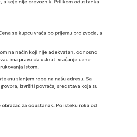
 a koje nije prevoznik. Prilikom odustanka
 Cena se kupcu vraća po prijemu proizvoda, a
bom na način koji nije adekvatan, odnosno
ovac ima pravo da uskrati vraćanje cene
 rukovanja istom.
steknu slanjem robe na našu adresu. Sa
vora, izvršiti povraćaj sredstava koja su
o obrazac za odustanak. Po isteku roka od