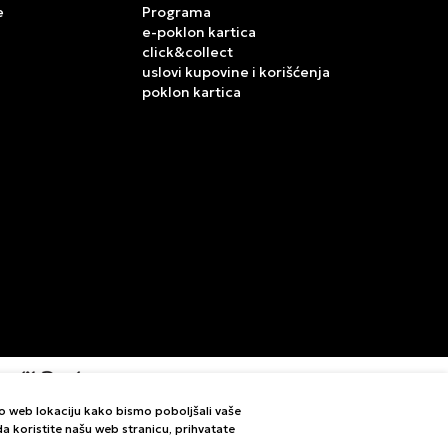
e
Programa
e-poklon kartica
click&collect
uslovi kupovine i korišćenja
poklon kartica
mo web lokaciju kako bismo poboljšali vaše
letne i bez grešaka. Svi artikli prikazani na sajtu su deo
i da koristite našu web stranicu, prihvatate
vom Call Centra na 011 422 1420