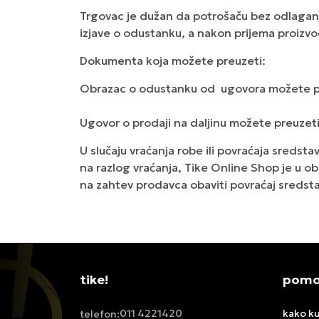
Trgovac je dužan da potrošaču bez odlaganja
izjave o odustanku, a nakon prijema proizvo
Dokumenta koja možete preuzeti:
Obrazac o odustanku od ugovora možete p
Ugovor o prodaji na daljinu možete preuzet
U slučaju vraćanja robe ili povraćaja sredsta
na razlog vraćanja, Tike Online Shop je u o
na zahtev prodavca obaviti povraćaj sredsta
tike!
pomoć
011 4221420
kako ku
telefon: