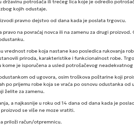
žavinu potrošača ili trećeg lica koje je odredio potrošač,
zbog kojih odustaje.
zvodi pravno dejstvo od dana kada je poslata trgovcu.
 pravo na povraćaj novca ili na zamenu za drugi proizvod.
 odustanku.
nu vrednost robe koja nastane kao posledica rukovanja ro
tanovili priroda, karakteristike i funkcionalnost robe. Trg
ju u kome je isporučena a usled potrošačevog neadekvatnog
 odustankom od ugovora, osim troškova poštarine koji proi
po prijemu robe koja se vraća po osnovu odustanka od ugo
oji želite za zamenu.
nja, a najkasnije u roku od 14 dana od dana kada je posla
roizvod se više ne moze vratiti.
da priloži račun/otpremnicu.