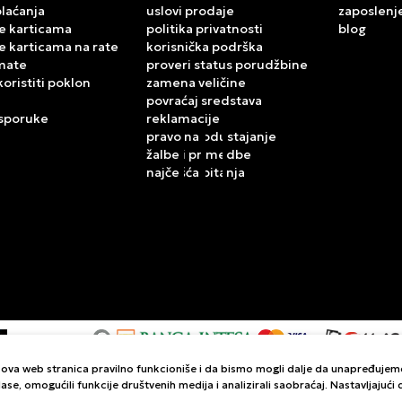
plaćanja
uslovi prodaje
zaposlenj
e karticama
politika privatnosti
blog
e karticama na rate
korisnička podrška
mate
proveri status porudžbine
koristiti poklon
zamena veličine
povraćaj sredstava
isporuke
reklamacije
pravo na odustajanje
žalbe i primedbe
najčešća pitanja
da ova web stranica pravilno funkcioniše i da bismo mogli dalje da unapređuje
kazu slika i samih cena, ali ne možemo garantovati da su sve informacije komp
ase, omogućili funkcije društvenih medija i analizirali saobraćaj. Nastavljajuć
a su dostupni u svakom trenutku. Raspoloživost robe možete proveriti pozi