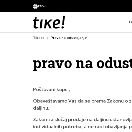
Poz
rs
aveštenje o promeni naziva kompanije
011
O
Tike.rs
Pravo na odustajanje
pravo na odus
Poštovani kupci,
Obaveštavamo Vas da se prema Zakonu o zaš
daljinu.
Zakon za slučaj prodaje na daljinu ustanovlj
individualnih potreba, a ne radi obavljanj