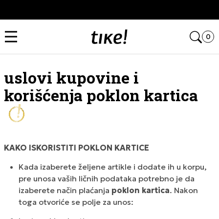
Kupi na 9 rata Banca Intesa karticama
Open
0
uslovi kupovine i
korišćenja poklon kartica
KAKO ISKORISTITI POKLON KARTICE
Kada izaberete željene artikle i dodate ih u korpu,
pre unosa vaših ličnih podataka potrebno je da
izaberete način plaćanja
poklon kartica
. Nakon
toga otvoriće se polje za unos: