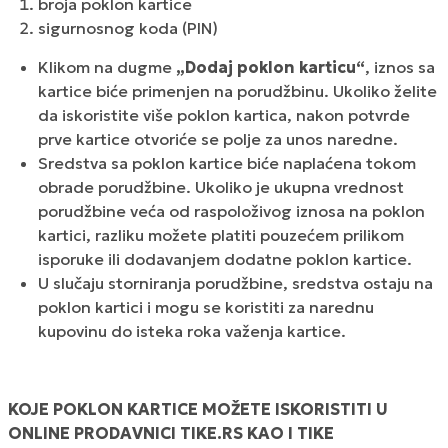
broja poklon kartice
sigurnosnog koda (PIN)
Klikom na dugme
„Dodaj poklon karticu“
, iznos sa
kartice biće primenjen na porudžbinu. Ukoliko želite
da iskoristite više poklon kartica, nakon potvrde
prve kartice otvoriće se polje za unos naredne.
Sredstva sa poklon kartice biće naplaćena tokom
obrade porudžbine. Ukoliko je ukupna vrednost
porudžbine veća od raspoloživog iznosa na poklon
kartici, razliku možete platiti pouzećem prilikom
isporuke ili dodavanjem dodatne poklon kartice.
U slučaju storniranja porudžbine, sredstva ostaju na
poklon kartici i mogu se koristiti za narednu
kupovinu do isteka roka važenja kartice.
KOJE POKLON KARTICE MOŽETE ISKORISTITI U
ONLINE PRODAVNICI TIKE.RS KAO I TIKE