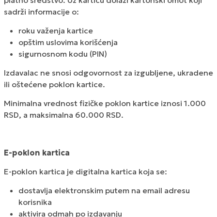
platno sredstvo. Uz karticu dolazi kartonski omot koji
sadrži informacije o:
roku važenja kartice
opštim uslovima korišćenja
sigurnosnom kodu (PIN)
Izdavalac ne snosi odgovornost za izgubljene, ukradene
ili oštećene poklon kartice.
Minimalna vrednost fizičke poklon kartice iznosi 1.000
RSD, a maksimalna 60.000 RSD.
E-poklon kartica
E-poklon kartica je digitalna kartica koja se:
dostavlja elektronskim putem na email adresu
korisnika
aktivira odmah po izdavanju