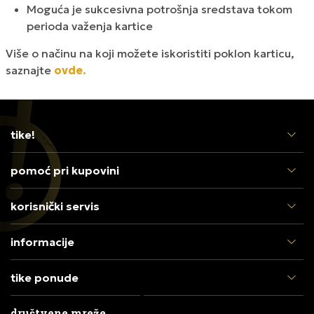
Moguća je sukcesivna potrošnja sredstava tokom
perioda važenja kartice
Više o načinu na koji možete iskoristiti poklon karticu,
saznajte
ovde.
tike!
pomoć pri kupovini
korisnički servis
informacije
tike ponude
društvene mreže