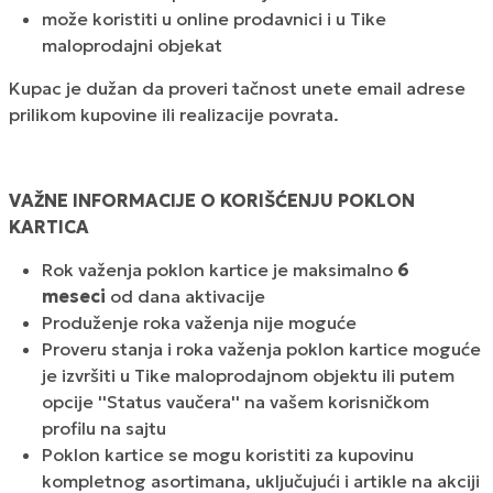
može koristiti u online prodavnici i u Tike
maloprodajni objekat
Kupac je dužan da proveri tačnost unete email adrese
prilikom kupovine ili realizacije povrata.
VAŽNE INFORMACIJE O KORIŠĆENJU POKLON
KARTICA
Rok važenja poklon kartice je maksimalno
6
meseci
od dana aktivacije
Produženje roka važenja nije moguće
Proveru stanja i roka važenja poklon kartice moguće
je izvršiti u Tike maloprodajnom objektu ili putem
opcije ''Status vaučera'' na vašem korisničkom
profilu na sajtu
Poklon kartice se mogu koristiti za kupovinu
kompletnog asortimana, uključujući i artikle na akciji