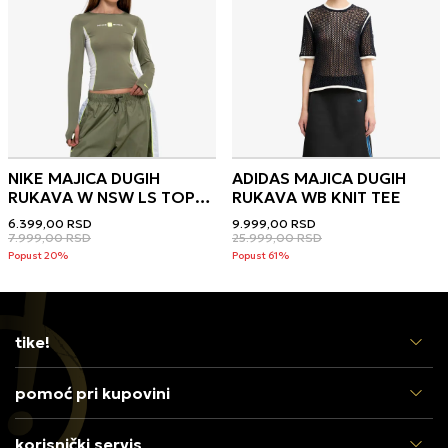
NIKE MAJICA DUGIH
ADIDAS MAJICA DUGIH
RUKAVA W NSW LS TOP
RUKAVA WB KNIT TEE
SHOX
6.399,00
RSD
9.999,00
RSD
7.999,00
RSD
25.999,00
RSD
Popust 20%
Popust 61%
tike!
pomoć pri kupovini
korisnički servis