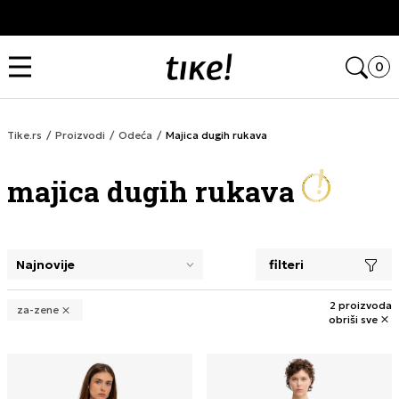
Kupi na 9 rata Banca Intesa karticama
Open
0
Tike.rs
Proizvodi
Odeća
Majica dugih rukava
majica dugih rukava
filteri
selecting a filter closes the filters and loads new product
2 proizvoda
za-zene
obriši sve