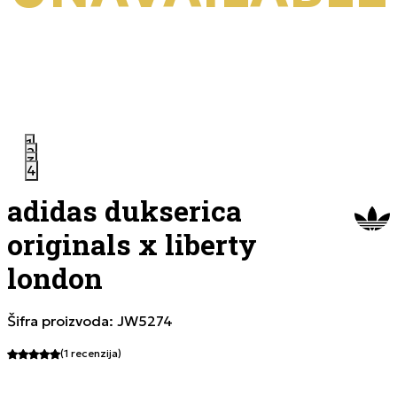
1
2
3
4
adidas dukserica
originals x liberty
london
Šifra proizvoda:
JW5274
(1
recenzija
)