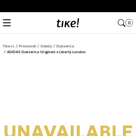
Kupi na 9 rata Banca Intesa karticama
Open
0
Tike.rs
Proizvodi
Odeća
Dukserica
ADIDAS Dukserica Originals x Liberty London
UNAVAILABLE