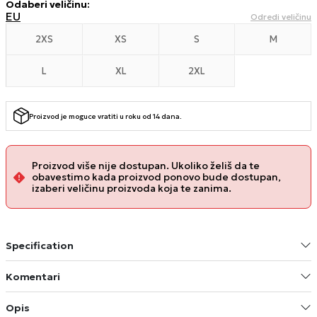
Odaberi veličinu
:
EU
Odredi veličinu
2XS
XS
S
M
L
XL
2XL
Proizvod je moguce vratiti u roku od 14 dana.
Proizvod više nije dostupan. Ukoliko želiš da te
obavestimo kada proizvod ponovo bude dostupan,
izaberi veličinu proizvoda koja te zanima.
Specification
Komentari
Opis