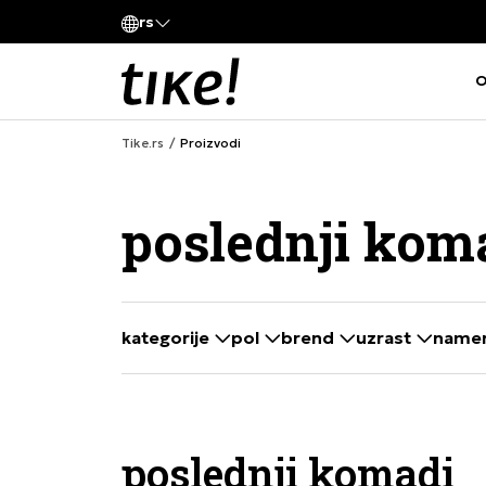
Pozovite nas
rs
va kompanije
011 422 1420
O
Tike.rs
Proizvodi
poslednji kom
kategorije
pol
brend
uzrast
name
selecting a filter closes the filters and loa
poslednji komadi