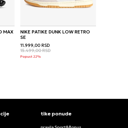
ID MAX
NIKE PATIKE DUNK LOW RETRO
SE
11.999,00
RSD
15.499,00
RSD
Popust 22%
cije
tike ponude
pravila Sport&Bonus