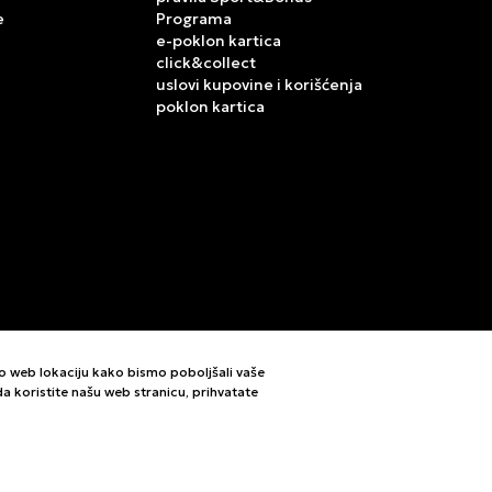
e
Programa
e-poklon kartica
click&collect
uslovi kupovine i korišćenja
poklon kartica
mo web lokaciju kako bismo poboljšali vaše
i da koristite našu web stranicu, prihvatate
letne i bez grešaka. Svi artikli prikazani na sajtu su deo