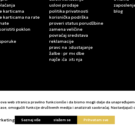
plaćanja
uslovi prodaje
zaposlenj
e karticama
politika privatnosti
blog
e karticama na rate
korisnička podrška
mate
proveri status porudžbine
koristiti poklon
zamena veličine
povraćaj sredstava
isporuke
reklamacije
pravo na odustajanje
žalbe i primedbe
najčešća pitanja
da ova web stranica pravilno funkcioniše i da bismo mogli dalje da unapređuje
ase, omogućili funkcije društvenih medija i analizirali saobraćaj. Nastavljajuć
rketing
Saznaj više
slažem se
Prihvatam sve
kazu slika i samih cena, ali ne možemo garantovati da su sve informacije komp