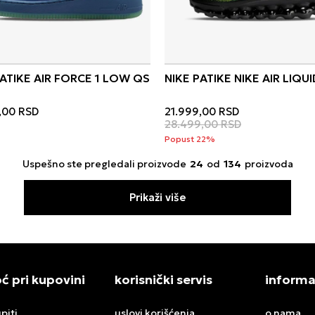
PATIKE AIR FORCE 1 LOW QS
NIKE PATIKE NIKE AIR LIQU
,00
RSD
21.999,00
RSD
28.499,00
RSD
Popust 22%
Uspešno ste pregledali proizvode
24
od
134
proizvoda
Prikaži više
 pri kupovini
korisnički servis
informa
piti
uslovi korišćenja
o nama