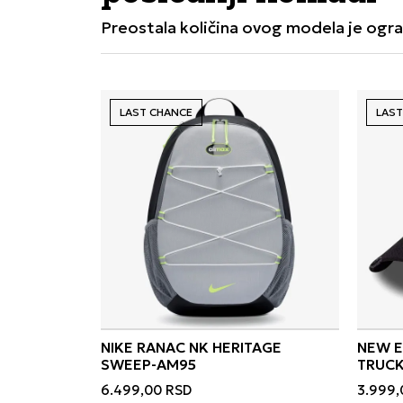
Preostala količina ovog modela je ogra
LAST CHANCE
LAST
NIKE RANAC NK HERITAGE
NEW E
SWEEP-AM95
6.499,00
RSD
3.999,