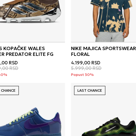
S KOPAČKE WALES
NIKE MAJICA SPORTSWEAR
R PREDATOR ELITE FG
FLORAL
,00
RSD
4.199,00
RSD
9,00
RSD
5.999,00
RSD
 30%
Popust 30%
 CHANCE
LAST CHANCE