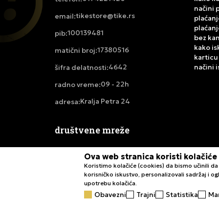
načini 
tikestore@tike.rs
email:
plaćanj
plaćanj
100139481
pib:
bez ka
kako is
17380516
matični broj:
karticu
4642
načini 
šifra delatnosti:
09 - 22h
radno vreme:
Kralja Petra 24
adresa:
društvene mreže
Ova web stranica koristi kolačiće
Koristimo kolačiće (cookies) da bismo učinili 
korisničko iskustvo, personalizovali sadržaj i ogl
upotrebu kolačića.
Obavezni
Trajni
Statistika
Ma
Nastojimo da budemo što precizniji u opisu proizvoda, pri