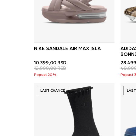
NIKE SANDALE AIR MAX ISLA
ADIDA
BONNE
10.399,00
RSD
28.499
12.999,00
RSD
40.99
Popust 20%
Popust
LAST CHANCE
LAST