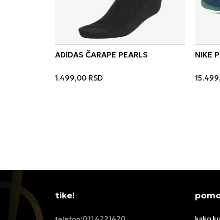
ADIDAS ČARAPE PEARLS
NIKE 
1.499,00
RSD
15.499
tike!
pomoć
011 4221420
kako ku
telefon: