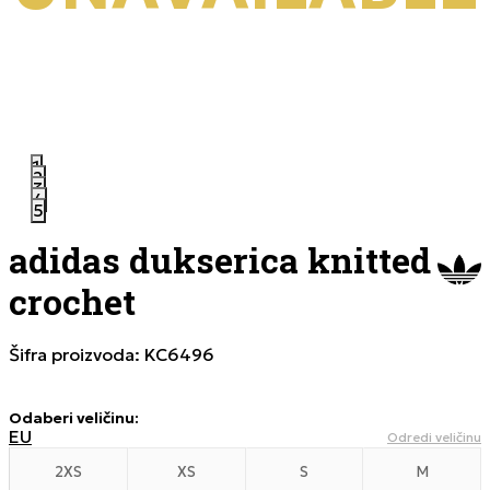
1
2
3
4
5
adidas dukserica knitted
crochet
Šifra proizvoda:
KC6496
Odaberi veličinu
:
EU
Odredi veličinu
2XS
XS
S
M