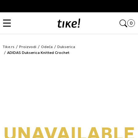
Kupi na 9 rata Banca Intesa karticama
Open
0
Tike.rs
Proizvodi
Odeća
Dukserica
ADIDAS Dukserica Knitted Crochet
UNAVAILABLE