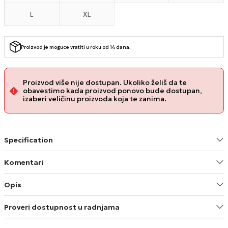
L
XL
Proizvod je moguce vratiti u roku od 14 dana.
Proizvod više nije dostupan. Ukoliko želiš da te
obavestimo kada proizvod ponovo bude dostupan,
izaberi veličinu proizvoda koja te zanima.
Specification
Komentari
Opis
Proveri dostupnost u radnjama