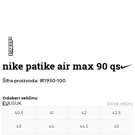
1
2
3
4
5
nike patike air max 90 qs
Šifra proizvoda:
IR1950-100
Odaberi veličinu
:
EU
US
UK
Odredi veličinu
40.5
41
42
42.5
43
44
44.5
45