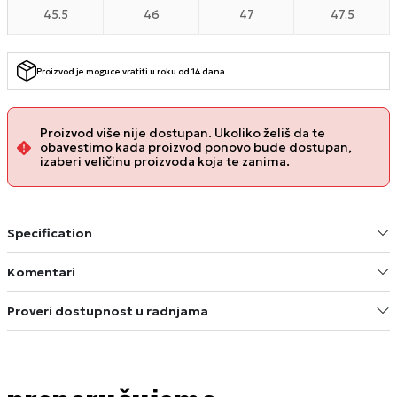
45.5
46
47
47.5
Proizvod je moguce vratiti u roku od 14 dana.
Proizvod više nije dostupan. Ukoliko želiš da te
obavestimo kada proizvod ponovo bude dostupan,
izaberi veličinu proizvoda koja te zanima.
Specification
Komentari
Proveri dostupnost u radnjama