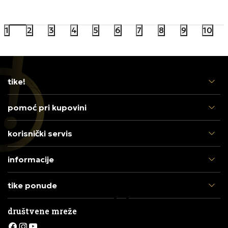
17.999,00
RSD
20.999,00
1
2
3
4
5
6
7
8
9
10
tike!
pomoć pri kupovini
korisnički servis
informacije
tike ponude
društvene mreže