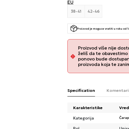
EU
38-41
42-46
Proizvod je moguce vratiti u roku od 
Proizvod više nije dost
želiš da te obavestimo
ponovo bude dostupan, 
proizvoda koja te zani
Specification
Komentari
Karakteristike
Vred
Kategorija
Čara
Pol
Unis