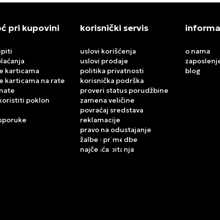
 pri kupovini
korisnički servis
informa
piti
uslovi korišćenja
o nama
plaćanja
uslovi prodaje
zaposlenj
e karticama
politika privatnosti
blog
e karticama na rate
korisnička podrška
mate
proveri status porudžbine
koristiti poklon
zamena veličine
povraćaj sredstava
isporuke
reklamacije
pravo na odustajanje
žalbe i primedbe
najčešća pitanja