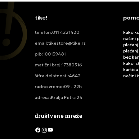
tike!
pomoć
011 4221420
kako ku
telefon:
načini 
tikestore@tike.rs
email:
plaćanj
plaćanj
100139481
pib:
bez ka
kako is
17380516
matični broj:
karticu
4642
načini 
šifra delatnosti:
09 - 22h
radno vreme:
Kralja Petra 24
adresa:
društvene mreže