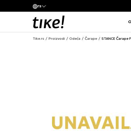
Pozovite nas
rs
va kompanije
011 422 1420
O
Tike.rs
Proizvodi
Odeća
Čarape
STANCE Čarape 
UNAVAIL