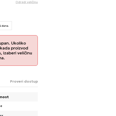
Odredi veličinu
14 dana.
upan. Ukoliko
 kada proizvod
izaberi veličinu
ma.
Proveri dostupnost u radnjama
nost
pe
ex