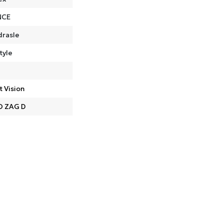
NCE
drasle
tyle
t Vision
O ZAG D