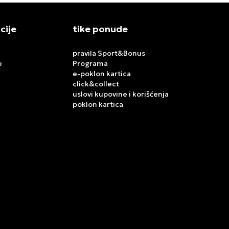
cije
tike ponude
pravila Sport&Bonus
e
Programa
e-poklon kartica
click&collect
uslovi kupovine i korišćenja
poklon kartica