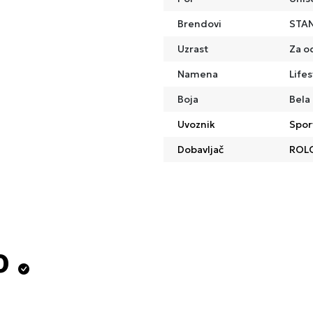
Brendovi
STA
Uzrast
Za o
Namena
Lifes
Boja
Bela
Uvoznik
Spor
Dobavljač
ROL
o