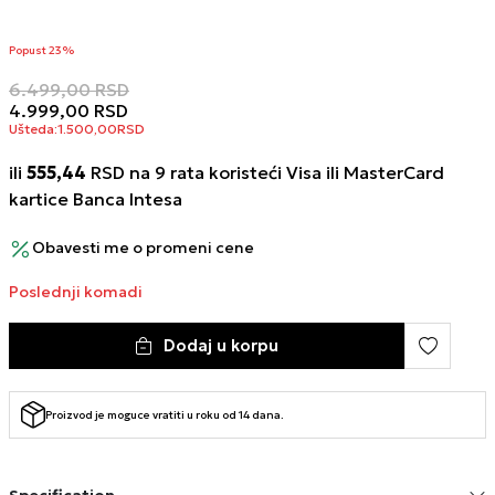
Popust 23%
6.499,00
RSD
4.999,00
RSD
Ušteda:
1.500,00
RSD
ili
555,44
RSD na 9 rata koristeći Visa ili MasterCard
kartice Banca Intesa
Obavesti me o promeni cene
Poslednji komadi
Dodaj u korpu
Proizvod je moguce vratiti u roku od 14 dana.