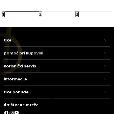
7.199,00
RSD
Popust 30%
1
2
3
tike!
pomoć pri kupovini
korisnički servis
informacije
tike ponude
društvene mreže