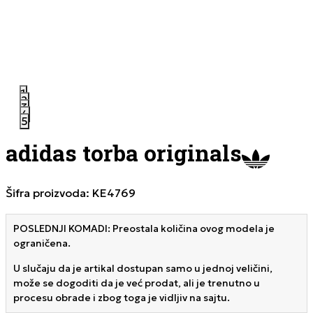
1
2
3
4
5
adidas torba originals
Šifra proizvoda:
KE4769
POSLEDNJI KOMADI: Preostala količina ovog modela je
ograničena.
U slučaju da je artikal dostupan samo u jednoj veličini,
može se dogoditi da je već prodat, ali je trenutno u
procesu obrade i zbog toga je vidljiv na sajtu.