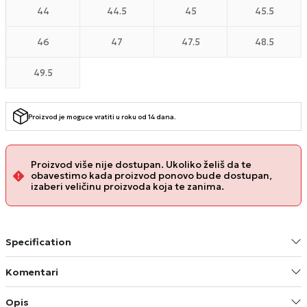
44
44.5
45
45.5
46
47
47.5
48.5
49.5
Proizvod je moguce vratiti u roku od 14 dana.
Proizvod više nije dostupan. Ukoliko želiš da te
obavestimo kada proizvod ponovo bude dostupan,
izaberi veličinu proizvoda koja te zanima.
Specification
Komentari
Opis