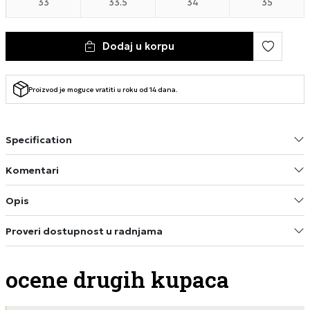
33
33.5
34
35
Dodaj u korpu
Proizvod je moguce vratiti u roku od 14 dana.
Specification
Komentari
Opis
Proveri dostupnost u radnjama
ocene drugih kupaca