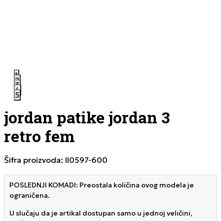
1
2
3
4
5
jordan patike jordan 3
retro fem
Šifra proizvoda:
II0597-600
POSLEDNJI KOMADI: Preostala količina ovog modela je
ograničena.
U slučaju da je artikal dostupan samo u jednoj veličini,