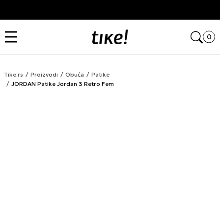
Kupi na 9 rata Banca Intesa karticama
Open
0
Tike.rs
Proizvodi
Obuća
Patike
JORDAN Patike Jordan 3 Retro Fem
LAST CHANCE