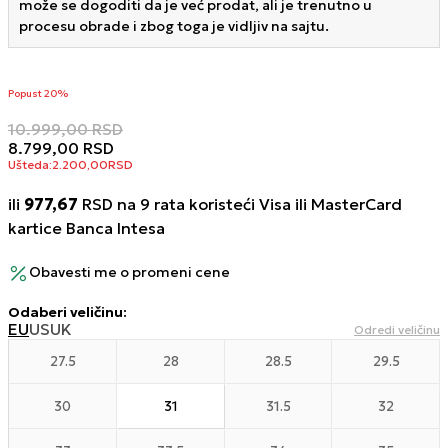
može se dogoditi da je već prodat, ali je trenutno u
procesu obrade i zbog toga je vidljiv na sajtu.
Popust 20%
10.999,00
RSD
8.799,00
RSD
Ušteda:
2.200,00
RSD
ili
977,67
RSD na 9 rata koristeći Visa ili MasterCard
kartice Banca Intesa
Obavesti me o promeni cene
Odaberi veličinu
:
EU
US
UK
Odredi veličinu
27.5
28
28.5
29.5
30
31
31.5
32