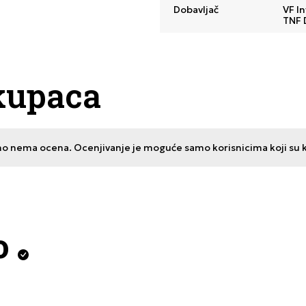
Dobavljač
VF In
TNF 
kupaca
no nema ocena. Ocenjivanje je moguće samo korisnicima koji su kup
o