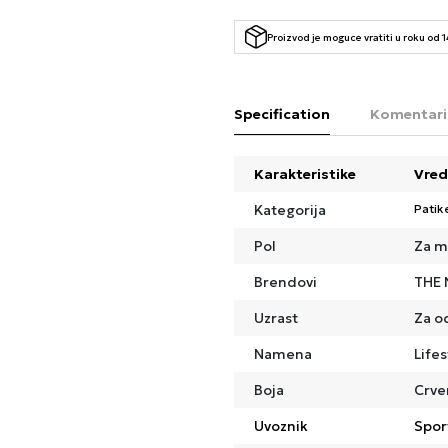
Proizvod je moguce vratiti u roku od 
Specification
Komentari
Karakteristike
Vred
Kategorija
Patik
Pol
Za m
Brendovi
THE 
Uzrast
Za o
Namena
Lifes
Boja
Crve
Uvoznik
Spor