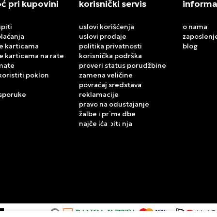
 pri kupovini
korisnički servis
informa
piti
uslovi korišćenja
o nama
plaćanja
uslovi prodaje
zaposlenj
e karticama
politika privatnosti
blog
e karticama na rate
korisnička podrška
mate
proveri status porudžbine
koristiti poklon
zamena veličine
povraćaj sredstava
isporuke
reklamacije
pravo na odustajanje
žalbe i primedbe
najčešća pitanja