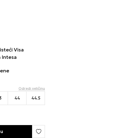
isteći Visa
a Intesa
cene
Odredi veličinu
3
44
44.5
pu