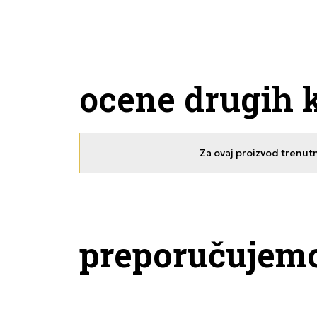
ocene drugih 
Za ovaj proizvod trenut
preporučujem