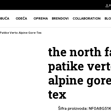
p
Kupi na 9 rata Banca Intesa karticama
BUĆA
ODEĆA
OPREMA
BRENDOVI
COLLABORATION
BL
Use shift+Enter to open or clos
Use shift+Enter to open or clos
atike Verto Alpine Gore-Tex
the north 
patike ver
alpine gore
tex
Šifra proizvoda:
NF0A8G51K