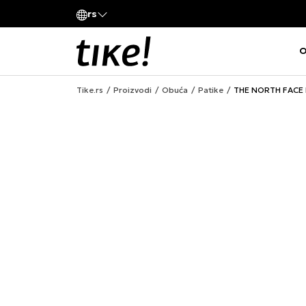
Pozovite nas
rs
va kompanije
011 422 1420
O
Tike.rs
Proizvodi
Obuća
Patike
THE NORTH FACE P