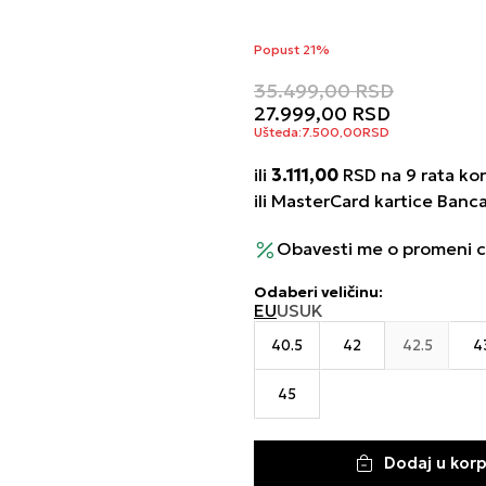
Popust 21%
35.499,00
RSD
27.999,00
RSD
Ušteda:
7.500,00
RSD
ili
3.111,00
RSD na 9 rata kor
ili MasterCard kartice Banc
Obavesti me o promeni 
Odaberi veličinu
:
EU
US
UK
40.5
42
42.5
4
45
Dodaj u kor