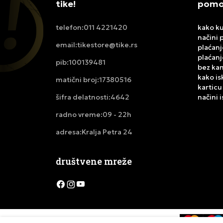
tike!
pomoć
011 4221420
kako ku
telefon:
načini 
tikestore@tike.rs
email:
plaćanj
plaćanj
100139481
pib:
bez ka
kako is
17380516
matični broj:
karticu
4642
načini 
šifra delatnosti:
09 - 22h
radno vreme:
Kralja Petra 24
adresa:
društvene mreže