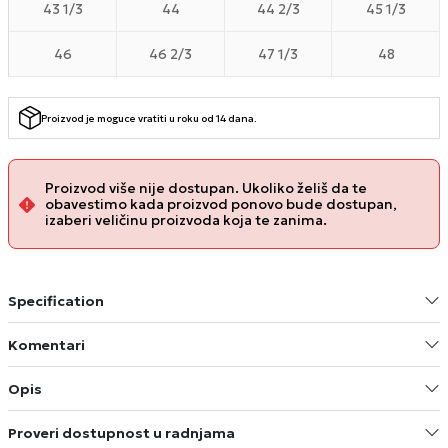
43 1/3
44
44 2/3
45 1/3
46
46 2/3
47 1/3
48
Proizvod je moguce vratiti u roku od 14 dana.
Proizvod više nije dostupan. Ukoliko želiš da te
obavestimo kada proizvod ponovo bude dostupan,
izaberi veličinu proizvoda koja te zanima.
Specification
Komentari
Opis
Proveri dostupnost u radnjama