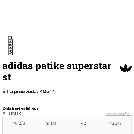
1
2
3
4
5
adidas patike superstar
st
Šifra proizvoda:
KI3514
Odaberi veličinu
:
EU
US
UK
Odredi veličinu
40 2/3
41 1/3
42
42 2/3