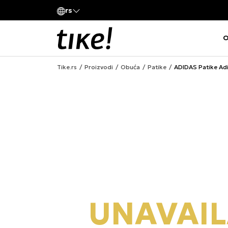
Pozovite nas
rs
va kompanije
011 422 1420
O
Tike.rs
Proizvodi
Obuća
Patike
ADIDAS Patike Adi
UNAVAIL