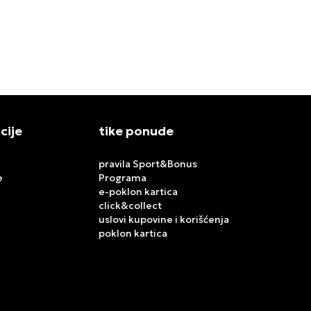
18.499,00
RSD
18.499,00
R
cije
tike ponude
pravila Sport&Bonus
e
Programa
e-poklon kartica
click&collect
uslovi kupovine i korišćenja
poklon kartica