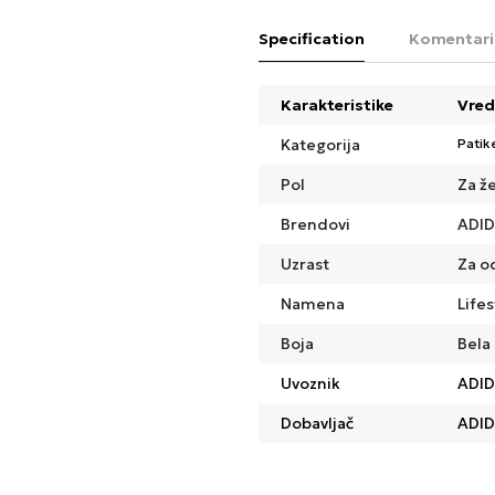
Specification
Komentari
Karakteristike
Vred
Kategorija
Patik
Pol
Za ž
Brendovi
ADI
Uzrast
Za o
Namena
Lifes
Boja
Bela
Uvoznik
ADID
Dobavljač
ADID