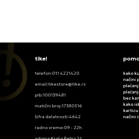
RETRO PRM ESS
JORDA
17.999,00
RSD
20.99
tike!
pomoć
011 4221420
kako ku
telefon:
načini 
tikestore@tike.rs
email:
plaćanj
plaćanj
100139481
pib:
bez ka
kako is
17380516
matični broj:
karticu
4642
načini 
šifra delatnosti:
09 - 22h
radno vreme:
Kralja Petra 24
adresa: