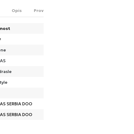
Opis
Proveri dostupnost u radnjama
nost
e
ene
DAS
drasle
tyle
AS SERBIA DOO
AS SERBIA DOO