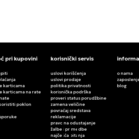
N MULE SE
FLORETTE
9,00
RSD
11.999,00
RSD
 pri kupovini
korisnički servis
informa
piti
uslovi korišćenja
o nama
plaćanja
uslovi prodaje
zaposlenj
e karticama
politika privatnosti
blog
e karticama na rate
korisnička podrška
mate
proveri status porudžbine
koristiti poklon
zamena veličine
povraćaj sredstava
isporuke
reklamacije
pravo na odustajanje
žalbe i primedbe
najčešća pitanja