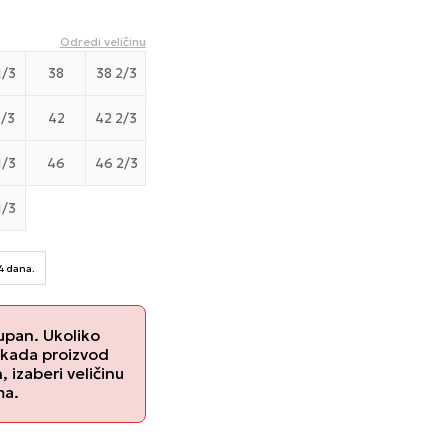
Odredi veličinu
1/3
38
38 2/3
1/3
42
42 2/3
1/3
46
46 2/3
1/3
14 dana.
upan. Ukoliko
 kada proizvod
izaberi veličinu
ma.