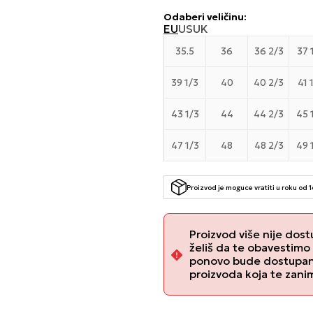
Odaberi veličinu
:
EU
US
UK
35.5
36
36 2/3
37 
39 1/3
40
40 2/3
41 
43 1/3
44
44 2/3
45 
47 1/3
48
48 2/3
49 
Proizvod je moguce vratiti u roku od 
Proizvod više nije dost
želiš da te obavestimo
ponovo bude dostupan, 
proizvoda koja te zani