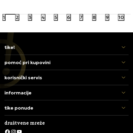
17.999,00
RSD
20.999,00
1
2
3
4
5
6
7
8
9
10
tike!
pomoć pri kupovini
korisnički servis
informacije
tike ponude
društvene mreže