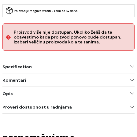
Proizvod je moguce vratiti u roku od 14 dana.
Proizvod više nije dostupan. Ukoliko želiš da te
obavestimo kada proizvod ponovo bude dostupan,
izaberi veličinu proizvoda koja te zanima.
Specification
Komentari
Opis
Proveri dostupnost u radnjama