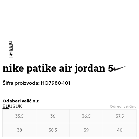
1
2
3
4
nike patike air jordan 5
Šifra proizvoda:
HQ7980-101
Odaberi veličinu
:
EU
US
UK
Odredi veličinu
35.5
36
36.5
37.5
38
38.5
39
40