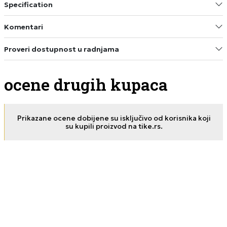
Specification
Komentari
Proveri dostupnost u radnjama
ocene drugih kupaca
Prikazane ocene dobijene su isključivo od korisnika koji
su kupili proizvod na tike.rs.
Nataša
05.10.2025. 17:44