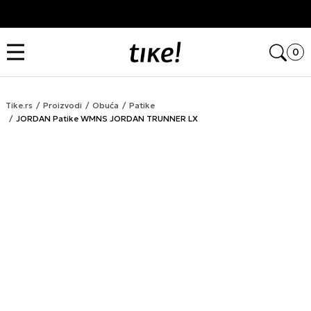
Kupi na 9 rata Banca Intesa karticama
Open
0
Tike.rs
Proizvodi
Obuća
Patike
JORDAN Patike WMNS JORDAN TRUNNER LX