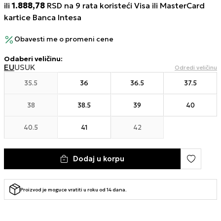
ili
1.888,78
RSD na 9 rata koristeći Visa ili MasterCard
kartice Banca Intesa
Obavesti me o promeni cene
Odaberi veličinu
:
EU
US
UK
Odredi veličinu
35.5
36
36.5
37.5
38
38.5
39
40
40.5
41
42
Dodaj u korpu
Proizvod je moguce vratiti u roku od 14 dana.