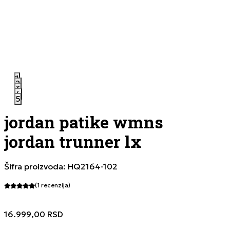
1
2
3
4
5
jordan patike wmns
jordan trunner lx
Šifra proizvoda:
HQ2164-102
(1
recenzija
)
16.999,00
RSD