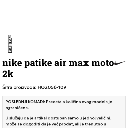
1
2
3
4
5
nike patike air max moto
2k
Šifra proizvoda:
HQ2056-109
POSLEDNJI KOMADI: Preostala količina ovog modela je
ograničena.
U slučaju da je artikal dostupan samo u jednoj veličini,
može se dogoditi da je već prodat, ali je trenutno u