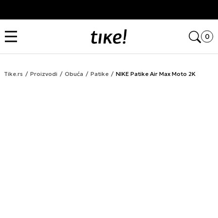
Kupi na 9 rata Banca Intesa karticama
Open
0
Tike.rs
Proizvodi
Obuća
Patike
NIKE Patike Air Max Moto 2K
LAST CHANCE