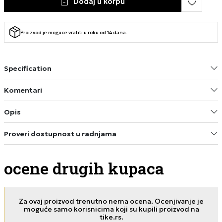
Dodaj u korpu
Proizvod je moguce vratiti u roku od 14 dana.
Specification
Komentari
Opis
Proveri dostupnost u radnjama
ocene drugih kupaca
Za ovaj proizvod trenutno nema ocena. Ocenjivanje je
moguće samo korisnicima koji su kupili proizvod na
tike.rs.