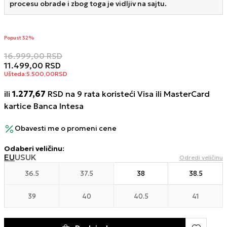
procesu obrade i zbog toga je vidljiv na sajtu.
Popust 32%
16.999,00
RSD
11.499,00
RSD
Ušteda:
5.500,00
RSD
ili
1.277,67
RSD na 9 rata koristeći Visa ili MasterCard
kartice Banca Intesa
Obavesti me o promeni cene
Odaberi veličinu
:
EU
US
UK
Odredi veličinu
36.5
37.5
38
38.5
39
40
40.5
41