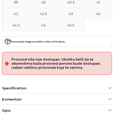
39
40
40.5
41
42
42.5
43
44
44.5
45
45.5
Proizvod je moguce vratiti u roku od 14 dana.
Proizvod više nije dostupan. Ukoliko želiš da te
obavestimo kada proizvod ponovo bude dostupan,
izaberi veličinu proizvoda koja te zanima.
Specification
Komentari
Opis