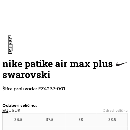
1
2
3
4
5
nike patike air max plus
swarovski
Šifra proizvoda:
FZ4237-001
Odaberi veličinu
:
EU
US
UK
Odredi veličinu
36.5
37.5
38
38.5