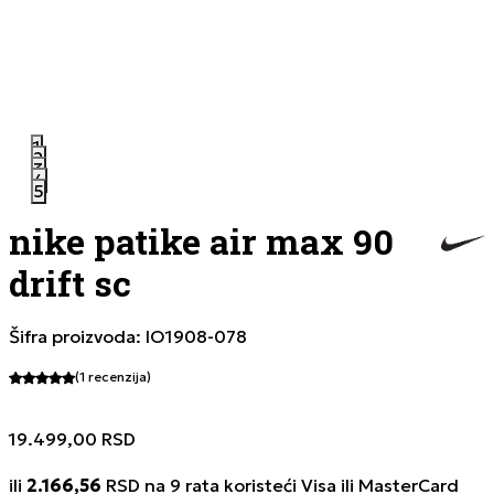
1
2
3
4
5
nike patike air max 90
drift sc
Šifra proizvoda:
IO1908-078
(1
recenzija
)
19.499,00
RSD
ili
2.166,56
RSD na 9 rata koristeći Visa ili MasterCard