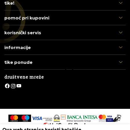
tike!
pomoć pri kupovini
korisnički servis
informacije
tike ponude
društvene mreže
Ova web stranica koristi kolačiće