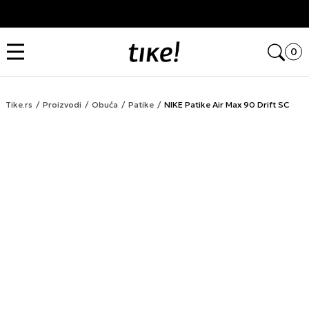
Kupi na 9 rata Banca Intesa karticama
Open
0
Tike.rs
Proizvodi
Obuća
Patike
NIKE Patike Air Max 90 Drift SC