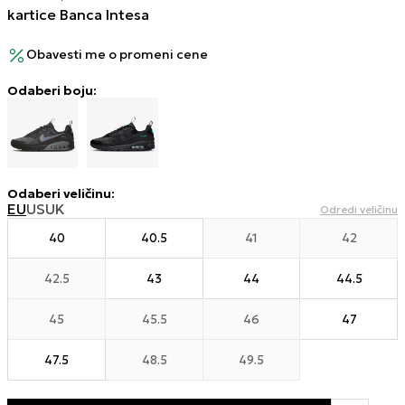
kartice Banca Intesa
Obavesti me o promeni cene
Odaberi boju:
Odaberi veličinu
:
EU
US
UK
Odredi veličinu
40
40.5
41
42
42.5
43
44
44.5
45
45.5
46
47
47.5
48.5
49.5