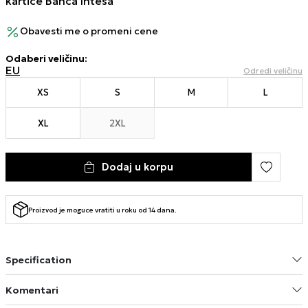
kartice Banca Intesa
Obavesti me o promeni cene
Odaberi veličinu
:
EU
Odredi veličinu
XS
S
M
L
XL
2XL
Dodaj u korpu
Proizvod je moguce vratiti u roku od 14 dana.
Specification
Komentari