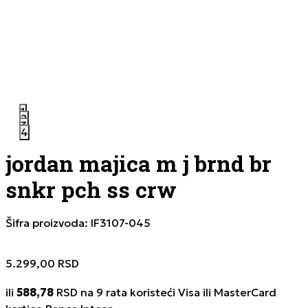
1
2
3
4
jordan majica m j brnd br
snkr pch ss crw
Šifra proizvoda:
IF3107-045
5.299,00
RSD
ili
588,78
RSD na 9 rata koristeći Visa ili MasterCard