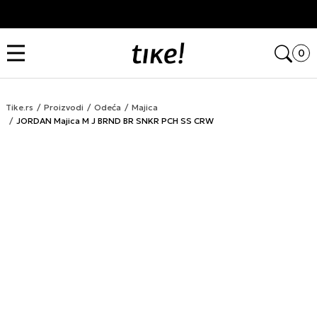
Kupi na 9 rata Banca Intesa karticama
Open
0
Tike.rs
Proizvodi
Odeća
Majica
JORDAN Majica M J BRND BR SNKR PCH SS CRW