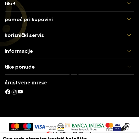
tike!
pomoć pri kupovini
korisnički servis
informacije
tike ponude
društvene mreže