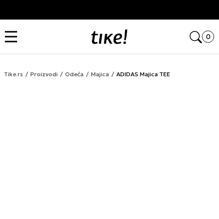
Kupi na 9 rata Banca Intesa karticama
Open
0
Tike.rs
Proizvodi
Odeća
Majica
ADIDAS Majica TEE