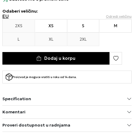
Odaberi veličinu
:
EU
Odredi veličinu
2XS
XS
S
M
L
XL
2XL
Dodaj u korpu
Proizvod je moguce vratiti u roku od 14 dana.
Specification
Komentari
Proveri dostupnost u radnjama