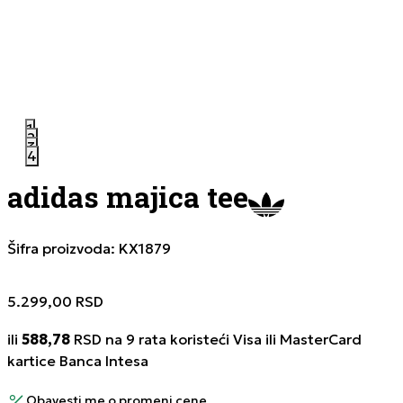
1
2
3
4
adidas majica tee
Šifra proizvoda:
KX1879
5.299,00
RSD
ili
588,78
RSD na 9 rata koristeći Visa ili MasterCard
kartice Banca Intesa
Obavesti me o promeni cene