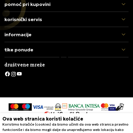
pomoć pri kupovini
korisnički servis
informacije
tike ponude
društvene mreže
Ova web stranica koristi kolačiće
Koristimo kolačiće (cookies) da bismo učinili da ova web stranica pravilno
Nastojimo da budemo što precizniji u opisu proizvoda, prikazu slika i
funkcioniše i da bismo mogli dalje da unapređujemo web lokaciju kako