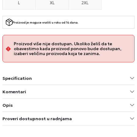
L
XL
2XL
Proizvod je moguce vratiti u roku od 14 dana.
Proizvod više nije dostupan. Ukoliko želiš da te
obavestimo kada proizvod ponovo bude dostupan,
izaberi veličinu proizvoda koja te zanima.
Specification
Komentari
Opis
Proveri dostupnost u radnjama