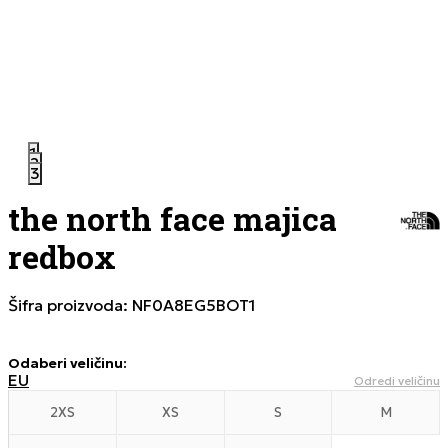
1
2
3
the north face majica
redbox
Šifra proizvoda:
NF0A8EG5BOT1
Odaberi veličinu
:
EU
Odredi veličinu
2XS
XS
S
M