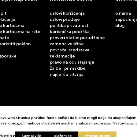
piti
uslovi korišćenja
o nama
plaćanja
uslovi prodaje
zaposlenj
e karticama
politika privatnosti
blog
e karticama na rate
korisnička podrška
mate
proveri status porudžbine
koristiti poklon
zamena veličine
povraćaj sredstava
isporuke
reklamacije
pravo na odustajanje
žalbe i primedbe
najčešća pitanja
da ova web stranica pravilno funkcioniše i da bismo mogli dalje da unapređuje
ase, omogućili funkcije društvenih medija i analizirali saobraćaj. Nastavljajuć
rketing
Saznaj više
slažem se
Prihvatam sve