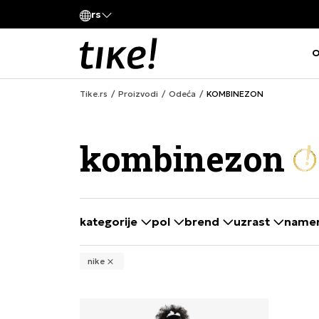
Pozovite nas
rs
iva kompanije
011 422 1420
O
Tike.rs
Proizvodi
Odeća
KOMBINEZON
kombinezon
kategorije
pol
brend
uzrast
name
selecting a filter closes the filters and loa
nike