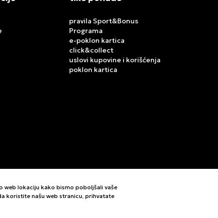
pravila Sport&Bonus
e
Programa
e-poklon kartica
click&collect
uslovi kupovine i korišćenja
poklon kartica
mo web lokaciju kako bismo poboljšali vaše
i da koristite našu web stranicu, prihvatate