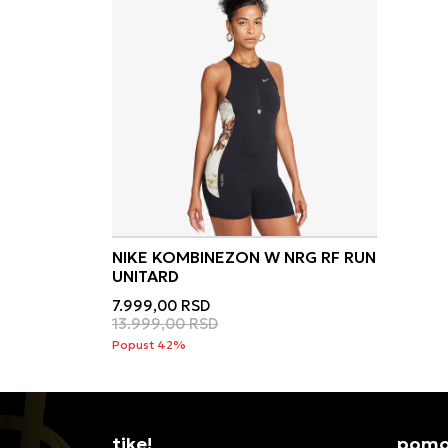
NIKE KOMBINEZON W NRG RF RUN
UNITARD
7.999,00
RSD
13.999,00
RSD
Popust 42%
tike!
pomoć