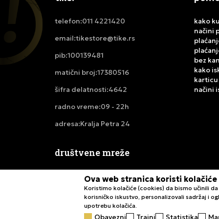
011 4221420
kako ku
telefon:
načini 
tikestore@tike.rs
email:
plaćanj
plaćanj
100139481
pib:
bez ka
kako is
17380516
matični broj:
karticu
4642
načini 
šifra delatnosti:
09 - 22h
radno vreme:
Kralja Petra 24
adresa:
društvene mreže
Ova web stranica koristi kolačiće
Koristimo kolačiće (cookies) da bismo učinili 
korisničko iskustvo, personalizovali sadržaj i ogl
upotrebu kolačića.
Obavezni
Trajni
Statistika
Ma