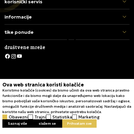
korisnički servis
informacije
tike ponude
društvene mreže
Ova web stranica koristi kolačiće
Koristimo kolačiće (cookies) da bismo učinili da ova web stranica pravilno
funkcioniše i da bismo mogli dalje da unapređujemo web lokaciju kako
bismo poboljšali vaše korisničko iskustvo, personalizovali sadržaj i oglase,
omogućili funkcije društvenih medija i analizirali saobraćaj. Nastavljajući da
koristite našu web stranicu, prihvatate upotrebu kolačića.
Nastojimo da budemo što precizniji u opisu proizvoda, prikazu slika i
Obavezni
Trajni
Statistika
Marketing
samih cena, ali ne možemo garantovati da su sve informacije kompletne i
bez grešaka. Svi artikli prikazani na sajtu su deo naše ponude i ne
Saznaj više
slažem se
Prihvatam sve
podrazumeva da su dostupni u svakom trenutku. Raspoloživost robe
možete proveriti pozivom Call Centra na 011 422 1420