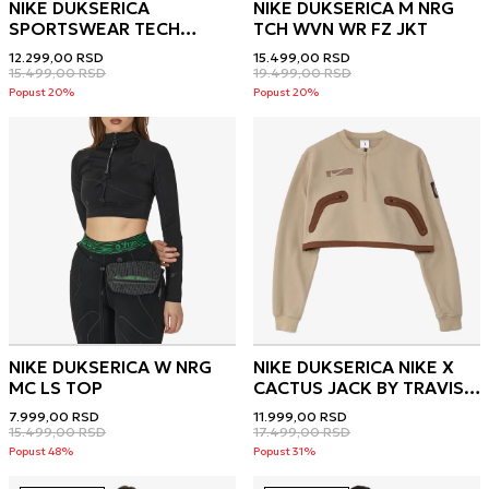
NIKE DUKSERICA
NIKE DUKSERICA M NRG
SPORTSWEAR TECH
TCH WVN WR FZ JKT
FLEECE
12.299,00
RSD
15.499,00
RSD
15.499,00
RSD
19.499,00
RSD
Popust 20%
Popust 20%
NIKE DUKSERICA W NRG
NIKE DUKSERICA NIKE X
MC LS TOP
CACTUS JACK BY TRAVIS
SCOTT NRG
7.999,00
RSD
11.999,00
RSD
15.499,00
RSD
17.499,00
RSD
Popust 48%
Popust 31%