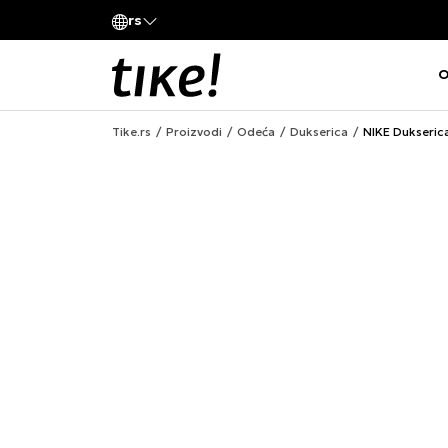
Pozovite nas
rs
va kompanije
011 422 1420
O
Tike.rs
Proizvodi
Odeća
Dukserica
NIKE Dukseric
ONLINE ONLY