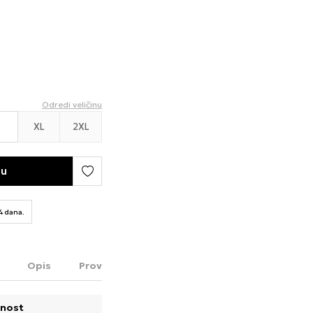
Odredi veličinu
XL
2XL
pu
14 dana.
Opis
Proveri dostupnost u radnjama
nost