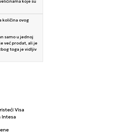
veličinama koje su
 količina ovog
pan samo u jednoj
e već prodat, ali je
bog toga je vidljiv
isteći Visa
a Intesa
cene