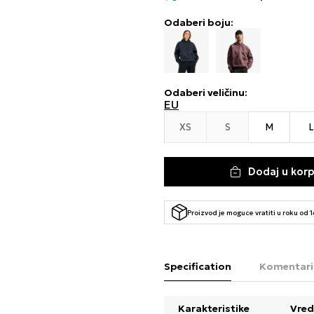
Odaberi boju:
Odaberi veličinu
:
EU
XS
S
M
L
Dodaj u kor
Proizvod je moguce vratiti u roku od 
Specification
Komentari
Karakteristike
Vred