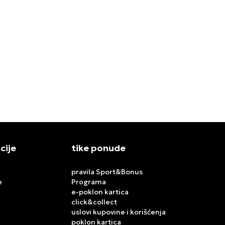
 TT
ADIDAS DUKSERICA FB TT LOOSE
ADIDAS DU
13.999,00
RSD
9.999,00
RS
cije
tike ponude
pravila Sport&Bonus
e
Programa
e-poklon kartica
click&collect
uslovi kupovine i korišćenja
poklon kartica