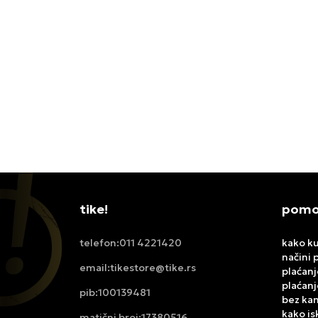
NIKE DUKSERICA TECH FLEECE
ADIDA
FULL ZIP PSG
17.499,00
RSD
13.999
tike!
pomoć
011 4221420
kako ku
telefon:
načini 
tikestore@tike.rs
email:
plaćanj
plaćanj
100139481
pib:
bez ka
kako is
17380516
matični broj: