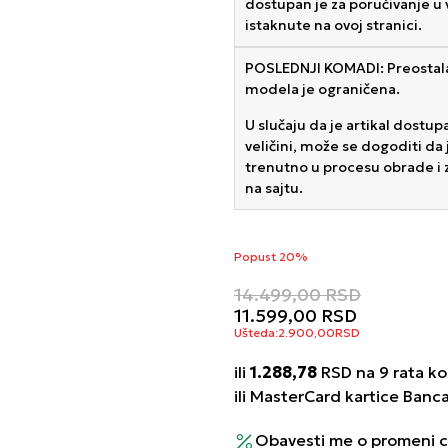
dostupan je za poručivanje u 
istaknute na ovoj stranici.
POSLEDNJI KOMADI: Preostala
modela je ograničena.
U slučaju da je artikal dostu
veličini, može se dogoditi da j
trenutno u procesu obrade i z
na sajtu.
Popust 20%
14.499,00
RSD
11.599,00
RSD
Ušteda:
2.900,00
RSD
ili
1.288,78
RSD na 9 rata kor
ili MasterCard kartice Banc
Obavesti me o promeni 