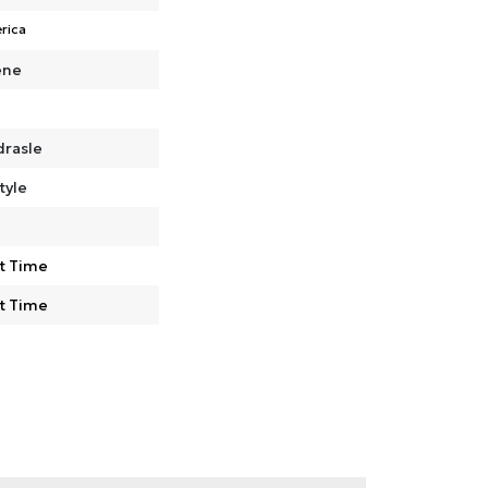
rica
ene
drasle
tyle
t Time
t Time