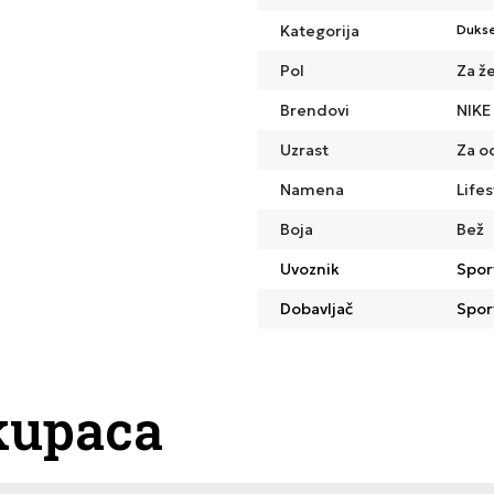
Kategorija
Dukse
Pol
Za ž
Brendovi
NIKE
Uzrast
Za o
Namena
Lifes
Boja
Bež
Uvoznik
Spor
Dobavljač
Spor
kupaca