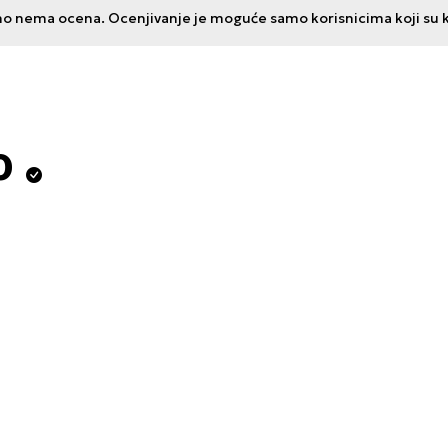
no nema ocena. Ocenjivanje je moguće samo korisnicima koji su kup
o