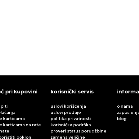
S DUKSERICA FB TT LOOSE
ADIDAS DUKSERICA STN FB
,00
RSD
8.799,00
RSD
 pri kupovini
korisnički servis
informa
piti
uslovi korišćenja
o nama
plaćanja
uslovi prodaje
zaposlenj
e karticama
politika privatnosti
blog
e karticama na rate
korisnička podrška
mate
proveri status porudžbine
koristiti poklon
zamena veličine