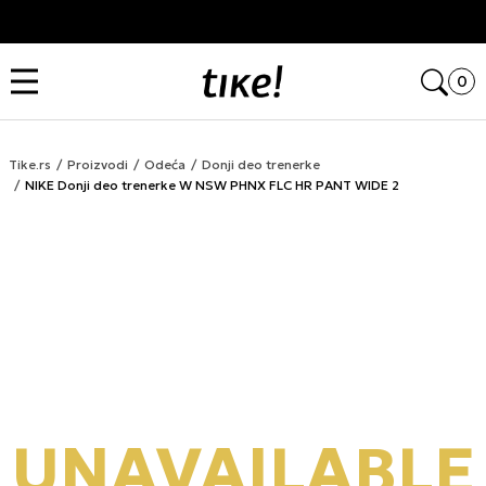
Kupi na 9 rata Banca Intesa karticama
Open
0
Tike.rs
Proizvodi
Odeća
Donji deo trenerke
NIKE Donji deo trenerke W NSW PHNX FLC HR PANT WIDE 2
UNAVAILABLE