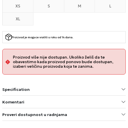
XS
S
M
L
XL
Proizvod je moguce vratiti u roku od 14 dana.
Proizvod više nije dostupan. Ukoliko želiš da te
obavestimo kada proizvod ponovo bude dostupan,
izaberi veličinu proizvoda koja te zanima.
Specification
Komentari
Proveri dostupnost u radnjama