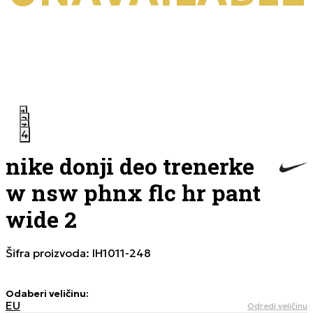
1
2
3
4
nike donji deo trenerke
w nsw phnx flc hr pant
wide 2
Šifra proizvoda:
IH1011-248
Odaberi veličinu
:
EU
Odredi veličinu