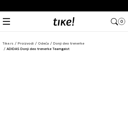
Kupi na 9 rata Banca Intesa karticama
Open
0
Tike.rs
Proizvodi
Odeća
Donji deo trenerke
ADIDAS Donji deo trenerke Teamgeist