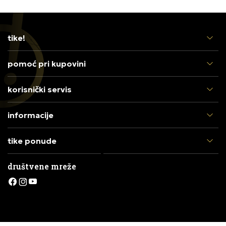
tike!
pomoć pri kupovini
korisnički servis
informacije
tike ponude
društvene mreže