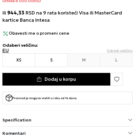
Ušteda:
6.000,00
RSD
ili
944,33
RSD na 9 rata koristeći Visa ili MasterCard
kartice Banca Intesa
Obavesti me o promeni cene
Odaberi veličinu
:
EU
Odredi veličinu
XS
S
M
L
Dodaj u korpu
Proizvod je moguce vratiti u roku od 14 dana.
Specification
Komentari