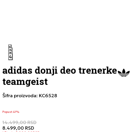
1
2
3
4
adidas donji deo trenerke
teamgeist
Šifra proizvoda:
KC6528
Popust 41%
14.499,00
RSD
8.499,00
RSD