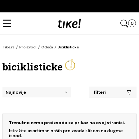
Pozovite nas
Kupi na 9 
011 422 1420
Open
0
Tike.rs
Proizvodi
Odeća
Biciklisticke
biciklisticke
filteri
selecting a filter closes the filters and loads new product
Trenutno nema proizvoda za prikaz na ovoj stranici.
Istražite asortiman naših proizvoda klikom na dugme
ispod.