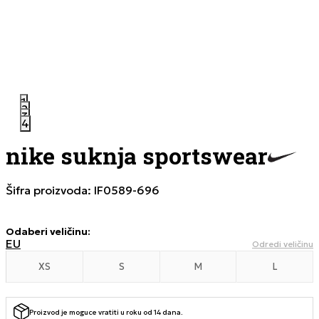
1
2
3
4
nike suknja sportswear
Šifra proizvoda:
IF0589-696
Odaberi veličinu
:
EU
Odredi veličinu
XS
S
M
L
Proizvod je moguce vratiti u roku od 14 dana.