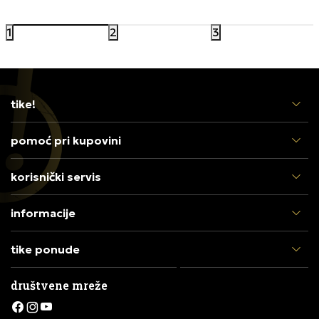
Popust 20%
Popust 25%
1
2
3
tike!
pomoć pri kupovini
korisnički servis
informacije
tike ponude
društvene mreže