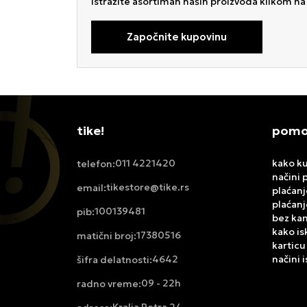
Istražite asortiman naših proizvoda klikom n
Započnite kupovinu
tike!
pomoć
011 4221420
kako ku
telefon:
načini 
tikestore@tike.rs
email:
plaćanj
plaćanj
100139481
pib:
bez ka
kako is
17380516
matični broj:
karticu
4642
načini 
šifra delatnosti:
09 - 22h
radno vreme: