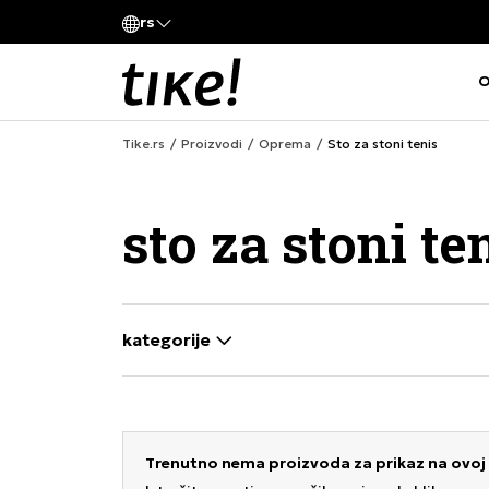
Pozovite nas
rs
ziva kompanije
011 422 1420
O
Tike.rs
Proizvodi
Oprema
Sto za stoni tenis
sto za stoni te
kategorije
selecting a filter closes the filters and loa
Trenutno nema proizvoda za prikaz na ovoj 