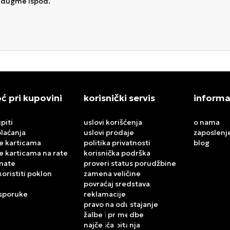
a dugme ispod.
 pri kupovini
korisnički servis
informa
piti
uslovi korišćenja
o nama
plaćanja
uslovi prodaje
zaposlenj
e karticama
politika privatnosti
blog
e karticama na rate
korisnička podrška
mate
proveri status porudžbine
koristiti poklon
zamena veličine
povraćaj sredstava
isporuke
reklamacije
pravo na odustajanje
žalbe i primedbe
najčešća pitanja