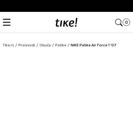
Kupi na 9 rata Banca Intesa karticama
Open
0
Tike.rs
Proizvodi
Obuća
Patike
NIKE Patike Air Force 1 '07