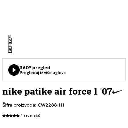
1
2
3
4
5
360° pregled
Pregledaj iz više uglova
nike patike air force 1 '07
Šifra proizvoda:
CW2288-111
(4
recenzija
)