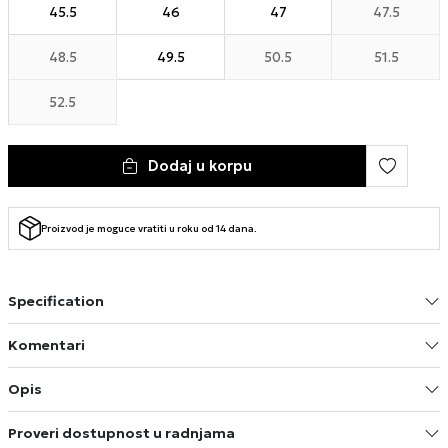
45.5
46
47
47.5
48.5
49.5
50.5
51.5
52.5
Dodaj u korpu
Proizvod je moguce vratiti u roku od 14 dana.
Specification
Komentari
Opis
Proveri dostupnost u radnjama