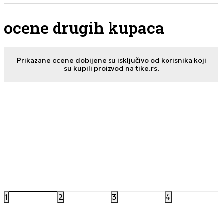
ocene drugih kupaca
Prikazane ocene dobijene su isključivo od korisnika koji
su kupili proizvod na tike.rs.
Silvia
Jele
23.11.2025. 14:32
16.05
Super
It was a p
The produc
appropriat
1
2
3
4