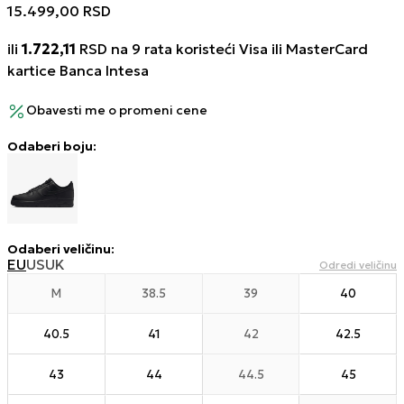
15.499,00
RSD
ili
1.722,11
RSD na 9 rata koristeći Visa ili MasterCard
kartice Banca Intesa
Obavesti me o promeni cene
Odaberi boju:
Odaberi veličinu
:
EU
US
UK
Odredi veličinu
M
38.5
39
40
40.5
41
42
42.5
43
44
44.5
45