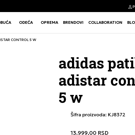
p
Kupi na 9 rata Banca Intesa karticama
BUĆA
ODEĆA
OPREMA
BRENDOVI
COLLABORATION
BL
Use shift+Enter to open or clos
Use shift+Enter to open or clos
DISTAR CONTROL 5 W
adidas pat
adistar con
5 w
Šifra proizvoda:
KJ8372
13.999,00
RSD