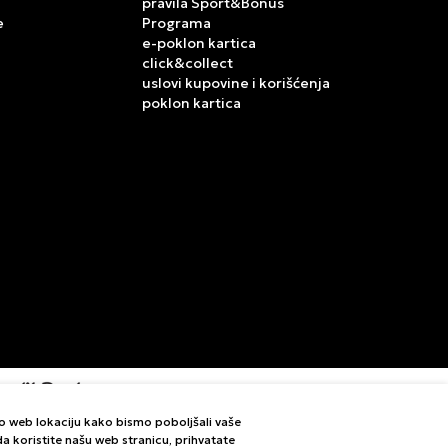
pravila Sport&Bonus
e
Programa
e-poklon kartica
click&collect
uslovi kupovine i korišćenja
poklon kartica
mo web lokaciju kako bismo poboljšali vaše
letne i bez grešaka. Svi artikli prikazani na sajtu su deo
i da koristite našu web stranicu, prihvatate