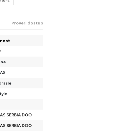
14 dana.
Proveri dostupnost u radnjama
nost
e
ene
DAS
drasle
tyle
AS SERBIA DOO
AS SERBIA DOO