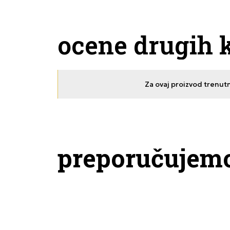
ocene drugih 
Za ovaj proizvod trenut
preporučujem