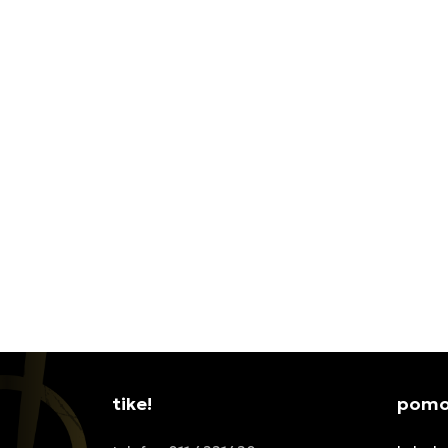
NIKE PATIKE AIR FORCE 1 LOW
JORDA
RETRO PRM ESS
JORDA
17.999,00
RSD
20.99
tike!
pomoć