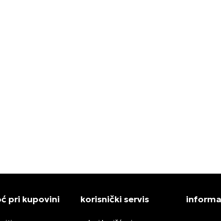
N PATIKE WMNS AIR
NIKE PATIKE W NIKE CORTE
N MULE SE
FLORETTE
9,00
RSD
11.999,00
RSD
 pri kupovini
korisnički servis
informa