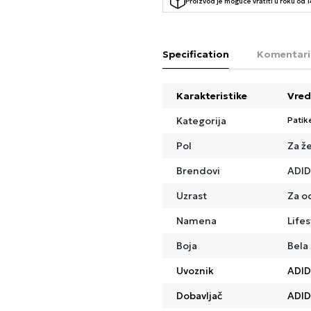
Proizvod je moguce vratiti u roku od 
Specification
Komentari
Karakteristike
Vred
Kategorija
Patik
Pol
Za ž
Brendovi
ADI
Uzrast
Za o
Namena
Lifes
Boja
Bela
Uvoznik
ADID
Dobavljač
ADID