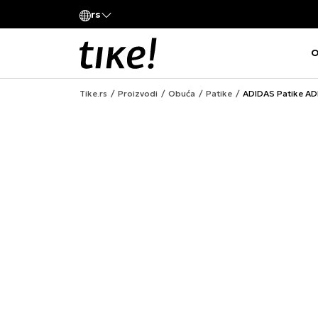
Pozovite nas
rs
va kompanije
011 422 1420
O
Tike.rs
Proizvodi
Obuća
Patike
ADIDAS Patike A