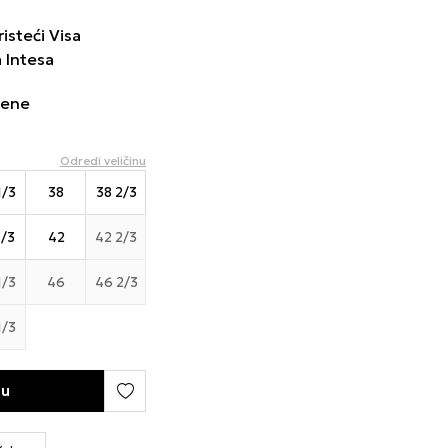
isteći Visa
a Intesa
cene
Odredi veličinu
1/3
38
38 2/3
1/3
42
42 2/3
1/3
46
46 2/3
1/3
pu