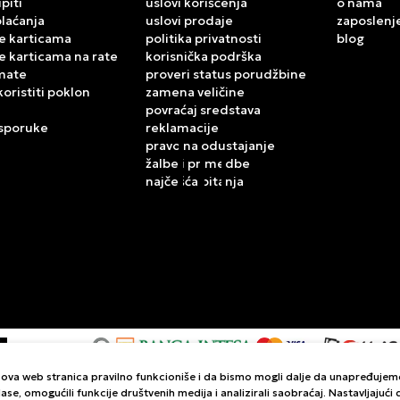
piti
uslovi korišćenja
o nama
plaćanja
uslovi prodaje
zaposlenj
e karticama
politika privatnosti
blog
e karticama na rate
korisnička podrška
mate
proveri status porudžbine
koristiti poklon
zamena veličine
povraćaj sredstava
isporuke
reklamacije
pravo na odustajanje
žalbe i primedbe
najčešća pitanja
da ova web stranica pravilno funkcioniše i da bismo mogli dalje da unapređuje
kazu slika i samih cena, ali ne možemo garantovati da su sve informacije komp
ase, omogućili funkcije društvenih medija i analizirali saobraćaj. Nastavljajuć