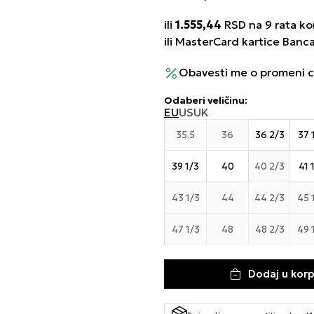
ili
1.555,44
RSD na 9 rata kor
ili MasterCard kartice Banc
Obavesti me o promeni 
Odaberi veličinu
:
EU
US
UK
35.5
36
36 2/3
37 
39 1/3
40
40 2/3
41 
43 1/3
44
44 2/3
45 
47 1/3
48
48 2/3
49 
Dodaj u kor