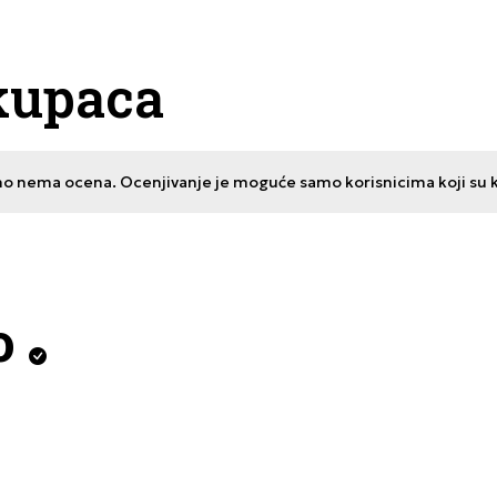
kupaca
no nema ocena. Ocenjivanje je moguće samo korisnicima koji su kup
o