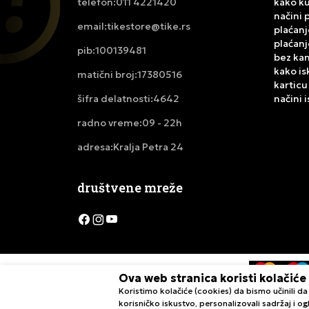
011 4221420
kako ku
telefon:
načini 
tikestore@tike.rs
email:
plaćanj
plaćanj
100139481
pib:
bez ka
kako is
17380516
matični broj:
karticu
4642
načini 
šifra delatnosti:
09 - 22h
radno vreme:
Kralja Petra 24
adresa:
društvene mreže
Ova web stranica koristi kolačiće
Koristimo kolačiće (cookies) da bismo učinili 
Nastojimo da budemo što precizniji u opisu proizvoda, pri
korisničko iskustvo, personalizovali sadržaj i ogl