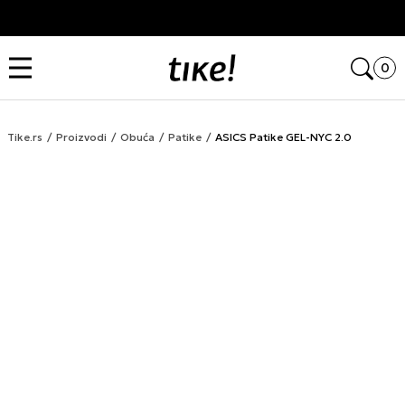
Kupi na 9 rata Banca Intesa karticama
Open
0
Tike.rs
Proizvodi
Obuća
Patike
ASICS Patike GEL-NYC 2.0