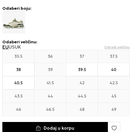
Odaberi boju:
Odaberi veličinu
:
EU
US
UK
Odredi veličinu
35.5
36
37
37.5
38
39
39.5
40
40.5
41.5
42
42.5
43.5
44
44.5
45
46
46.5
48
49
Dodaj u korpu