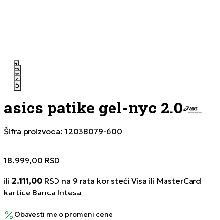
1
2
3
4
5
asics patike gel-nyc 2.0
Šifra proizvoda:
1203B079-600
18.999,00
RSD
ili
2.111,00
RSD na 9 rata koristeći Visa ili MasterCard
kartice Banca Intesa
Obavesti me o promeni cene