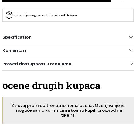
Proizvod je moguce vratiti u roku od 14 dana.
Specification
Komentari
Proveri dostupnost u radnjama
ocene drugih kupaca
Za ovaj proizvod trenutno nema ocena. Ocenjivanje je
moguće samo korisnicima koji su kupili proizvod na
tike.rs.