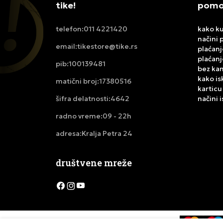
tike!
pomoć
011 4221420
kako ku
telefon:
načini 
tikestore@tike.rs
email:
plaćanj
plaćanj
100139481
pib:
bez ka
kako is
17380516
matični broj:
karticu
4642
načini 
šifra delatnosti:
09 - 22h
radno vreme:
Kralja Petra 24
adresa:
društvene mreže