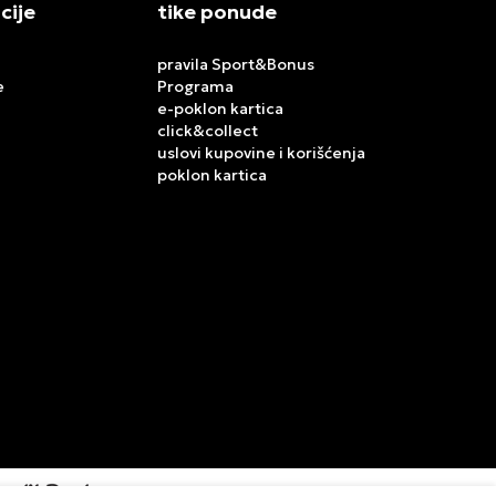
cije
tike ponude
pravila Sport&Bonus
e
Programa
e-poklon kartica
click&collect
uslovi kupovine i korišćenja
poklon kartica