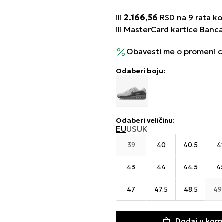
ili
2.166,56
RSD na 9 rata kor
ili MasterCard kartice Banc
Obavesti me o promeni 
Odaberi boju:
Odaberi veličinu
:
EU
US
UK
39
40
40.5
4
43
44
44.5
4
47
47.5
48.5
49
Dodaj u kor