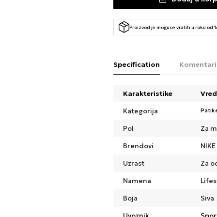
Proizvod je moguce vratiti u roku od 
Specification
Komentari
Karakteristike
Vred
Kategorija
Patik
Pol
Za m
Brendovi
NIKE
Uzrast
Za o
Namena
Lifes
Boja
Siva
Uvoznik
Spor