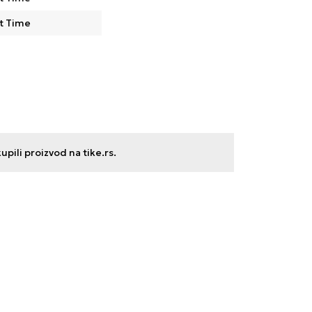
t Time
ili proizvod na tike.rs.