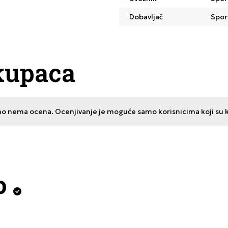
Dobavljač
Spor
kupaca
no nema ocena. Ocenjivanje je moguće samo korisnicima koji su kup
o