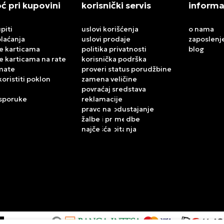
 pri kupovini
korisnički servis
informa
piti
uslovi korišćenja
o nama
plaćanja
uslovi prodaje
zaposlenj
e karticama
politika privatnosti
blog
e karticama na rate
korisnička podrška
mate
proveri status porudžbine
koristiti poklon
zamena veličine
povraćaj sredstava
isporuke
reklamacije
pravo na odustajanje
žalbe i primedbe
najčešća pitanja