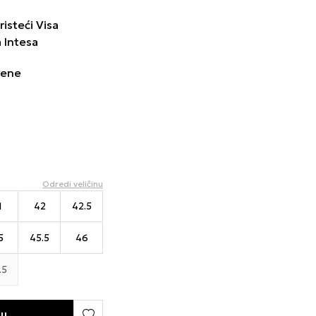
isteći Visa
a Intesa
cene
Odredi veličinu
1
42
42.5
5
45.5
46
.5
pu