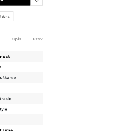
14 dana.
Opis
Proveri dostupnost u radnjama
nost
e
uškarce
drasle
tyle
t Time