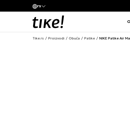
Pozovite nas
rs
va kompanije
011 422 1420
O
Tike.rs
Proizvodi
Obuća
Patike
NIKE Patike Air M