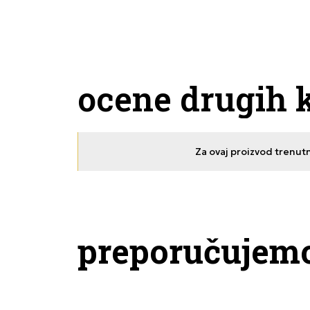
ocene drugih 
Za ovaj proizvod trenut
preporučujem