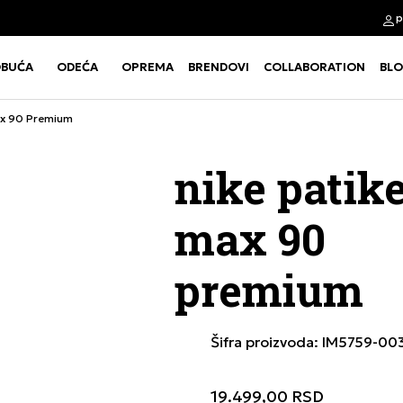
p
Kupi na 9 rata Banca Intesa karticama
BUĆA
ODEĆA
OPREMA
BRENDOVI
COLLABORATION
BL
Use shift+Enter to open or clos
Use shift+Enter to open or clos
ax 90 Premium
nike patike
max 90
premium
Šifra proizvoda:
IM5759-00
19.499,00
RSD