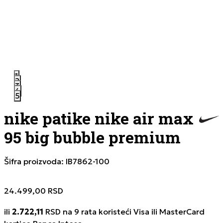
1
2
3
4
5
nike patike nike air max
95 big bubble premium
Šifra proizvoda:
IB7862-100
24.499,00
RSD
ili
2.722,11
RSD na 9 rata koristeći Visa ili MasterCard