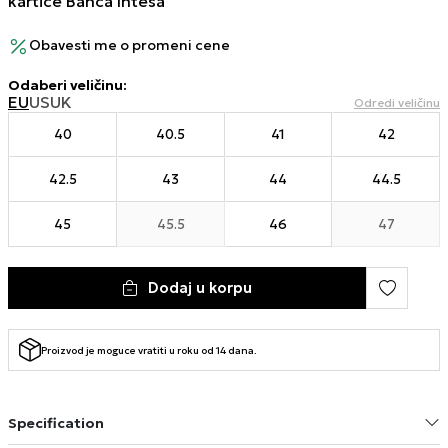
kartice Banca Intesa
Obavesti me o promeni cene
Odaberi veličinu
:
EU
US
UK
Odredi veličinu
40
40.5
41
42
42.5
43
44
44.5
45
45.5
46
47
Dodaj u korpu
Proizvod je moguce vratiti u roku od 14 dana.
Specification