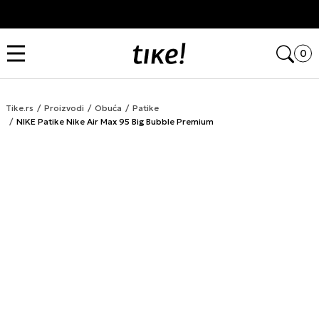
Kupi na 9 rata Banca Intesa karticama
Open
0
Tike.rs
Proizvodi
Obuća
Patike
NIKE Patike Nike Air Max 95 Big Bubble Premium