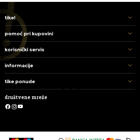
tike!
pomoć pri kupovini
korisnički servis
informacije
tike ponude
društvene mreže