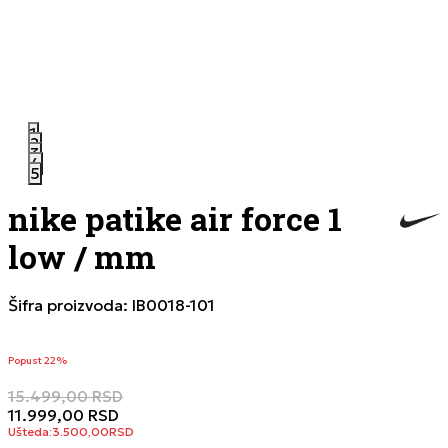
1
2
3
4
5
nike patike air force 1
low / mm
Šifra proizvoda:
IB0018-101
Popust 22%
15.499,00
RSD
11.999,00
RSD
Ušteda:
3.500,00
RSD