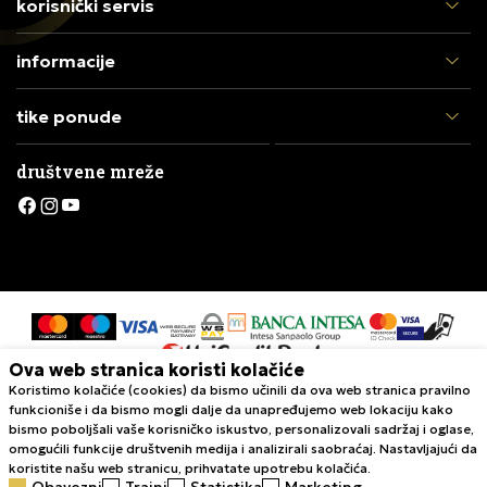
korisnički servis
informacije
tike ponude
društvene mreže
Ova web stranica koristi kolačiće
Koristimo kolačiće (cookies) da bismo učinili da ova web stranica pravilno
Nastojimo da budemo što precizniji u opisu proizvoda, prikazu slika i
funkcioniše i da bismo mogli dalje da unapređujemo web lokaciju kako
samih cena, ali ne možemo garantovati da su sve informacije kompletne i
bismo poboljšali vaše korisničko iskustvo, personalizovali sadržaj i oglase,
bez grešaka. Svi artikli prikazani na sajtu su deo naše ponude i ne
omogućili funkcije društvenih medija i analizirali saobraćaj. Nastavljajući da
podrazumeva da su dostupni u svakom trenutku. Raspoloživost robe
koristite našu web stranicu, prihvatate upotrebu kolačića.
možete proveriti pozivom Call Centra na 011 422 1420