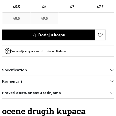
45.5
46
47
47.5
48.5
49.5
Dodaj u korpu
Proizvod je moguce vratiti u roku od 14 dana.
Specification
Komentari
Proveri dostupnost u radnjama
ocene drugih kupaca