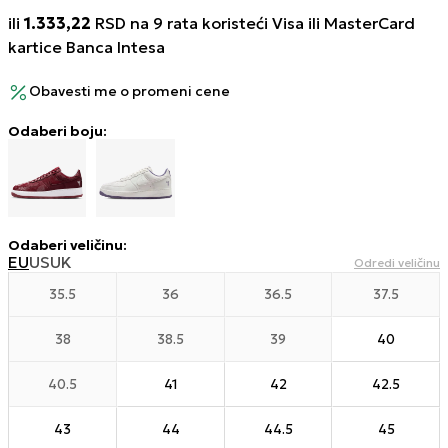
ili
1.333,22
RSD na 9 rata koristeći Visa ili MasterCard
kartice Banca Intesa
Obavesti me o promeni cene
Odaberi boju:
Odaberi veličinu
:
EU
US
UK
Odredi veličinu
35.5
36
36.5
37.5
38
38.5
39
40
40.5
41
42
42.5
43
44
44.5
45