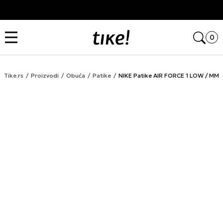
Kupi na 9 rata Banca Intesa karticama
Open
0
Tike.rs
Proizvodi
Obuća
Patike
NIKE Patike AIR FORCE 1 LOW / MM