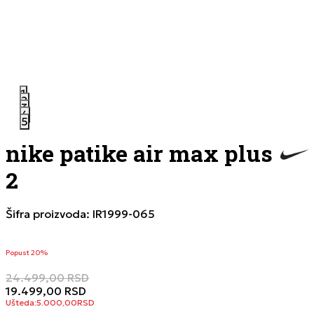
1
2
3
4
5
nike patike air max plus
2
Šifra proizvoda:
IR1999-065
Popust 20%
24.499,00
RSD
19.499,00
RSD
Ušteda:
5.000,00
RSD