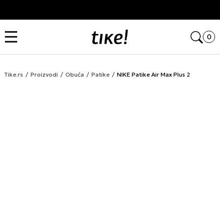
Kupi na 9 rata Banca Intesa karticama
Open
0
Tike.rs
Proizvodi
Obuća
Patike
NIKE Patike Air Max Plus 2