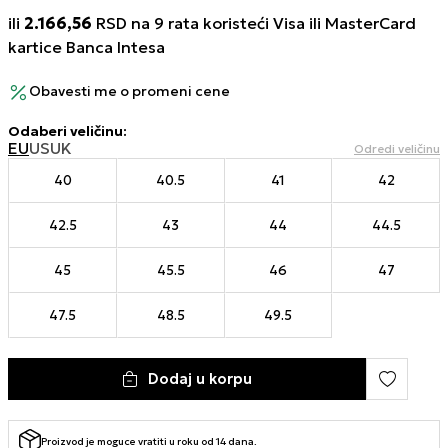
ili
2.166,56
RSD na 9 rata koristeći Visa ili MasterCard
kartice Banca Intesa
Obavesti me o promeni cene
Odaberi veličinu
:
EU
US
UK
Odredi veličinu
40
40.5
41
42
42.5
43
44
44.5
45
45.5
46
47
47.5
48.5
49.5
Dodaj u korpu
Proizvod je moguce vratiti u roku od 14 dana.