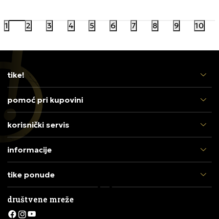
17.999,00
RSD
20.999,00
1
2
3
4
5
6
7
8
9
10
tike!
pomoć pri kupovini
korisnički servis
informacije
tike ponude
društvene mreže