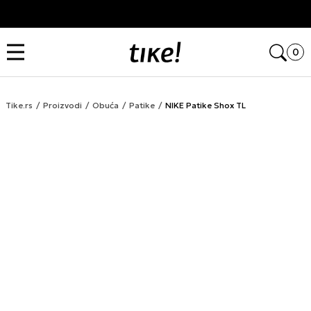
Kupi na 9 rata Banca Intesa karticama
Open
0
Tike.rs
Proizvodi
Obuća
Patike
NIKE Patike Shox TL