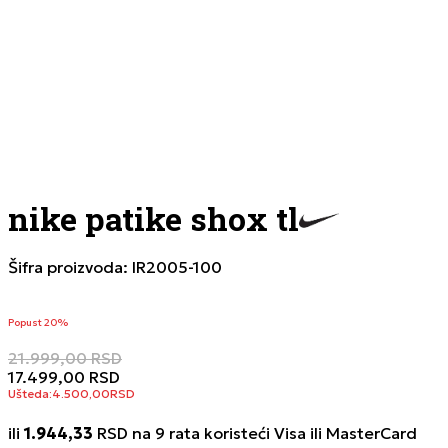
nike patike shox tl
Šifra proizvoda:
IR2005-100
Popust 20%
21.999,00
RSD
17.499,00
RSD
Ušteda:
4.500,00
RSD
ili
1.944,33
RSD na 9 rata koristeći Visa ili MasterCard