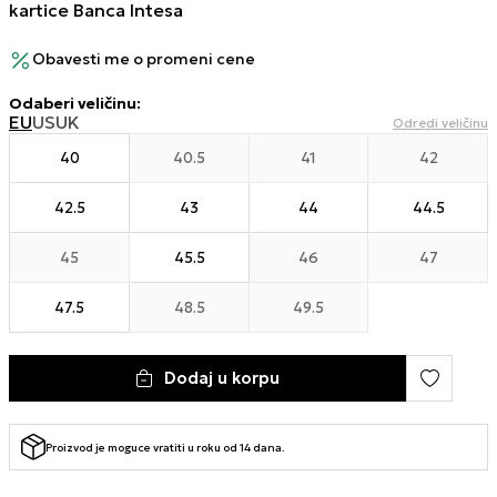
kartice Banca Intesa
Obavesti me o promeni cene
Odaberi veličinu
:
EU
US
UK
Odredi veličinu
40
40.5
41
42
42.5
43
44
44.5
45
45.5
46
47
47.5
48.5
49.5
Dodaj u korpu
Proizvod je moguce vratiti u roku od 14 dana.