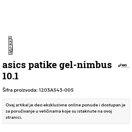
1
2
3
4
5
asics patike gel-nimbus
10.1
Šifra proizvoda:
1203A543-005
Ovaj artikal je deo ekskluzivne online ponude i dostupan je
za poručivanje u veličinama koje su istaknute na ovoj
stranici.