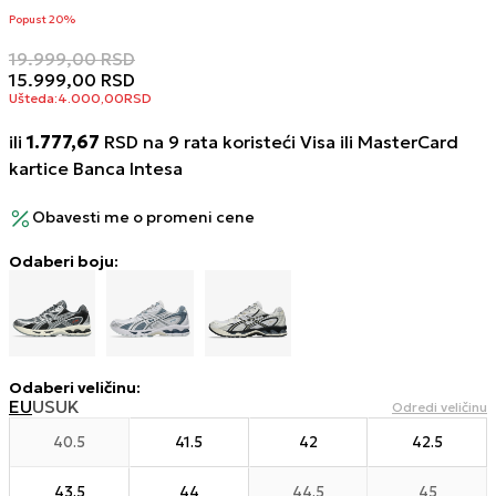
Popust 20%
19.999,00
RSD
15.999,00
RSD
Ušteda:
4.000,00
RSD
ili
1.777,67
RSD na 9 rata koristeći Visa ili MasterCard
kartice Banca Intesa
Obavesti me o promeni cene
Odaberi boju:
Odaberi veličinu
:
EU
US
UK
Odredi veličinu
40.5
41.5
42
42.5
43.5
44
44.5
45