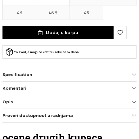
46
46.5
48
Dodaj u korpu
Proizvod je moguce vratiti u roku od 14 dana.
Specification
Komentari
Opis
Proveri dostupnost u radnjama
ocene drugih kupaca