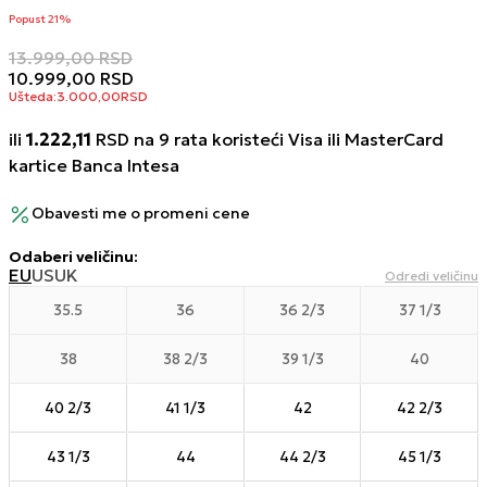
Popust 21%
13.999,00
RSD
10.999,00
RSD
Ušteda:
3.000,00
RSD
ili
1.222,11
RSD na 9 rata koristeći Visa ili MasterCard
kartice Banca Intesa
Obavesti me o promeni cene
Odaberi veličinu
:
EU
US
UK
Odredi veličinu
35.5
36
36 2/3
37 1/3
38
38 2/3
39 1/3
40
40 2/3
41 1/3
42
42 2/3
43 1/3
44
44 2/3
45 1/3