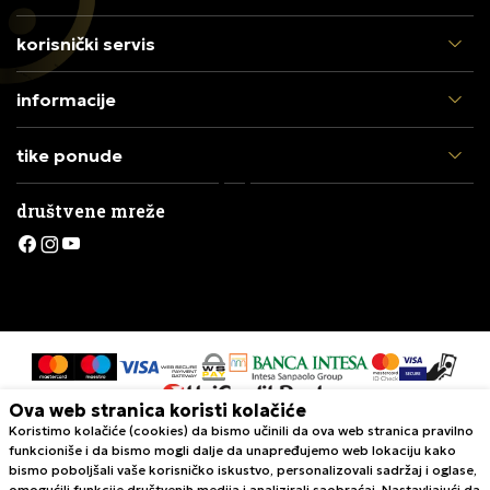
korisnički servis
informacije
tike ponude
društvene mreže
Ova web stranica koristi kolačiće
Koristimo kolačiće (cookies) da bismo učinili da ova web stranica pravilno
Nastojimo da budemo što precizniji u opisu proizvoda, prikazu slika i
funkcioniše i da bismo mogli dalje da unapređujemo web lokaciju kako
samih cena, ali ne možemo garantovati da su sve informacije kompletne i
bismo poboljšali vaše korisničko iskustvo, personalizovali sadržaj i oglase,
bez grešaka. Svi artikli prikazani na sajtu su deo naše ponude i ne
omogućili funkcije društvenih medija i analizirali saobraćaj. Nastavljajući da