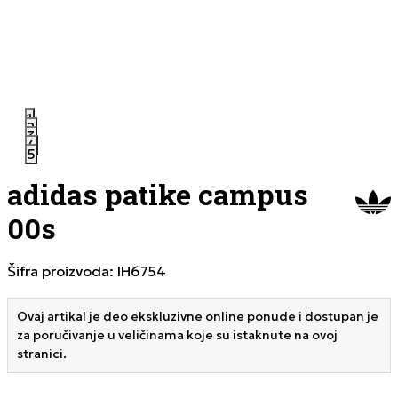
1
2
3
4
5
adidas patike campus
00s
Šifra proizvoda:
IH6754
Ovaj artikal je deo ekskluzivne online ponude i dostupan je
za poručivanje u veličinama koje su istaknute na ovoj
stranici.