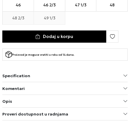
46
46 2/3
47 1/3
48
48 2/3
49 1/3
Dodaj u korpu
Proizvod je moguce vratiti u roku od 14 dana.
Specification
Komentari
Opis
Proveri dostupnost u radnjama