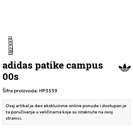
1
2
3
4
5
adidas patike campus
00s
Šifra proizvoda:
HP3539
Ovaj artikal je deo ekskluzivne online ponude i dostupan je
za poručivanje u veličinama koje su istaknute na ovoj
stranici.