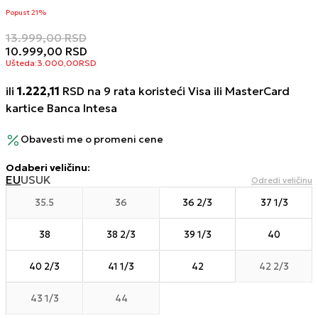
Popust 21%
13.999,00
RSD
10.999,00
RSD
Ušteda:
3.000,00
RSD
ili
1.222,11
RSD na 9 rata koristeći Visa ili MasterCard
kartice Banca Intesa
Obavesti me o promeni cene
Odaberi veličinu
:
EU
US
UK
Odredi veličinu
35.5
36
36 2/3
37 1/3
38
38 2/3
39 1/3
40
40 2/3
41 1/3
42
42 2/3
43 1/3
44