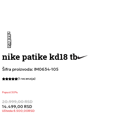
1
2
3
4
5
nike patike kd18 tb
Šifra proizvoda:
IM0634-105
(1
recenzija
)
Popust 30%
20.999,00
RSD
14.499,00
RSD
Ušteda:
6.500,00
RSD