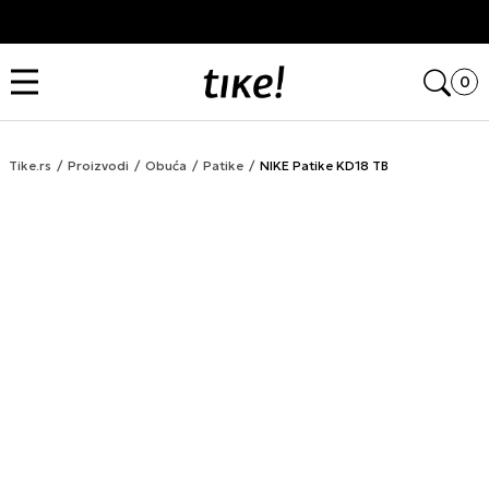
Kupi na 9 rata Banca Intesa karticama
Open
0
Tike.rs
Proizvodi
Obuća
Patike
NIKE Patike KD18 TB