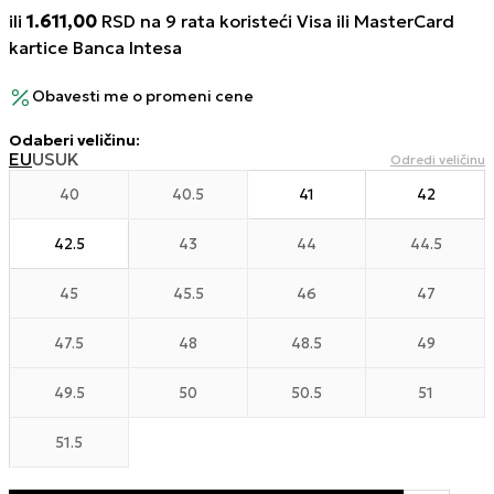
ili
1.611,00
RSD na 9 rata koristeći Visa ili MasterCard
kartice Banca Intesa
Obavesti me o promeni cene
Odaberi veličinu
:
EU
US
UK
Odredi veličinu
40
40.5
41
42
42.5
43
44
44.5
45
45.5
46
47
47.5
48
48.5
49
49.5
50
50.5
51
51.5