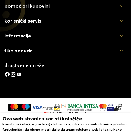
pomoć pri kupovini
korisnički servis
informacije
tike ponude
društvene mreže
Ova web stranica koristi kolačiće
Koristimo kolačiće (cookies) da bismo učinili da ova web stranica pravilno
Nastojimo da budemo što precizniji u opisu proizvoda, prikazu slika i
funkcioniše i da bismo mogli dalje da unapređujemo web lokaciju kako