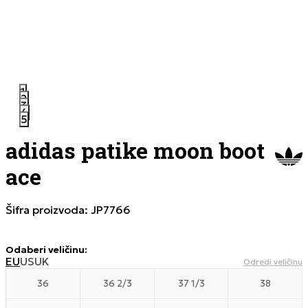
1
2
3
4
5
adidas patike moon boot
ace
Šifra proizvoda:
JP7766
Odaberi veličinu
:
EU
US
UK
Odredi veličinu
36
36 2/3
37 1/3
38