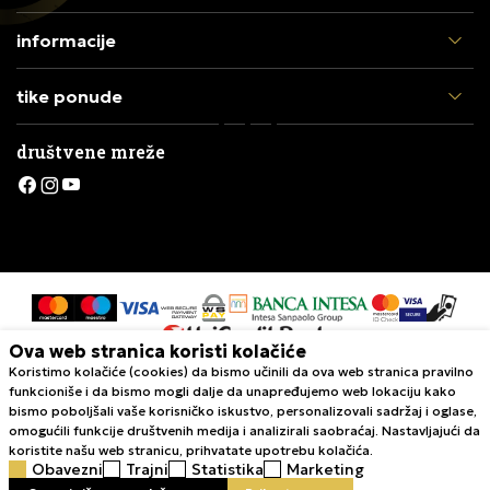
informacije
tike ponude
društvene mreže
Ova web stranica koristi kolačiće
Koristimo kolačiće (cookies) da bismo učinili da ova web stranica pravilno
Nastojimo da budemo što precizniji u opisu proizvoda, prikazu slika i
funkcioniše i da bismo mogli dalje da unapređujemo web lokaciju kako
samih cena, ali ne možemo garantovati da su sve informacije kompletne i
bismo poboljšali vaše korisničko iskustvo, personalizovali sadržaj i oglase,
bez grešaka. Svi artikli prikazani na sajtu su deo naše ponude i ne
omogućili funkcije društvenih medija i analizirali saobraćaj. Nastavljajući da
podrazumeva da su dostupni u svakom trenutku. Raspoloživost robe
koristite našu web stranicu, prihvatate upotrebu kolačića.
možete proveriti pozivom Call Centra na 011 422 1420
Obavezni
Trajni
Statistika
Marketing