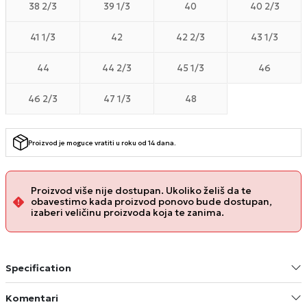
38 2/3
39 1/3
40
40 2/3
41 1/3
42
42 2/3
43 1/3
44
44 2/3
45 1/3
46
46 2/3
47 1/3
48
Proizvod je moguce vratiti u roku od 14 dana.
Proizvod više nije dostupan. Ukoliko želiš da te
obavestimo kada proizvod ponovo bude dostupan,
izaberi veličinu proizvoda koja te zanima.
Specification
Komentari