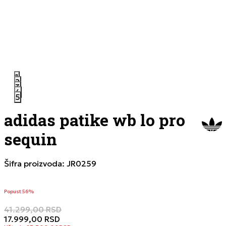
1
2
3
4
5
adidas patike wb lo pro
sequin
Šifra proizvoda:
JR0259
Popust 56%
41.299,00
RSD
17.999,00
RSD