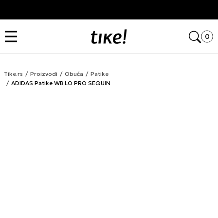
Kupi na 9 rata Banca Intesa karticama
Open
0
Tike.rs
Proizvodi
Obuća
Patike
ADIDAS Patike WB LO PRO SEQUIN