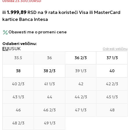
Ušteda:
23.300,00
RSD
ili
1.999,89
RSD na 9 rata koristeći Visa ili MasterCard
kartice Banca Intesa
Obavesti me o promeni cene
Odaberi veličinu
:
EU
US
UK
Odredi veličinu
35.5
36
36 2/3
37 1/3
38
38 2/3
39 1/3
40
40 2/3
41 1/3
42
42 2/3
43 1/3
44
44 2/3
45 1/3
46
46 2/3
47 1/3
48
48 2/3
49 1/3