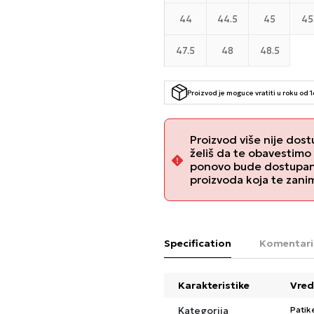
44
44.5
45
45
47.5
48
48.5
Proizvod je moguce vratiti u roku od 
Proizvod više nije dost
želiš da te obavestimo
ponovo bude dostupan, 
proizvoda koja te zani
Specification
Komentari
Karakteristike
Vred
Kategorija
Patik