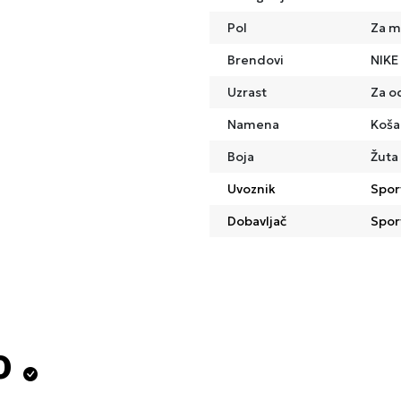
Pol
Za m
Brendovi
NIKE
Uzrast
Za o
Namena
Koša
Boja
Žuta
Uvoznik
Spor
Dobavljač
Spor
o