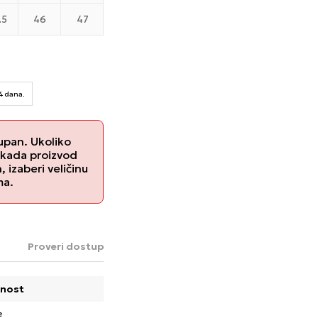
.5
46
47
14 dana.
upan. Ukoliko
 kada proizvod
izaberi veličinu
ma.
Proveri dostupnost u radnjama
nost
e