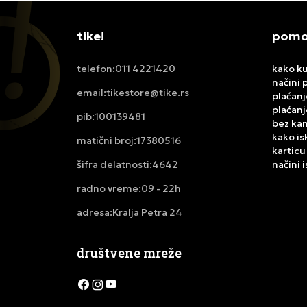
tike!
pomoć
011 4221420
kako ku
telefon:
načini 
tikestore@tike.rs
email:
plaćanj
plaćanj
100139481
pib:
bez ka
kako is
17380516
matični broj:
karticu
4642
načini 
šifra delatnosti:
09 - 22h
radno vreme:
Kralja Petra 24
adresa:
društvene mreže