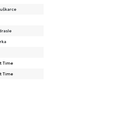
uškarce
drasle
rka
t Time
t Time