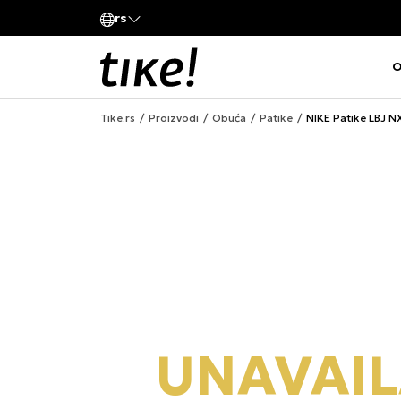
Pozovite nas
rs
va kompanije
011 422 1420
O
Tike.rs
Proizvodi
Obuća
Patike
NIKE Patike LBJ 
UNAVAIL