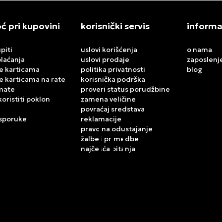
 pri kupovini
korisnički servis
informa
piti
uslovi korišćenja
o nama
plaćanja
uslovi prodaje
zaposlenj
e karticama
politika privatnosti
blog
e karticama na rate
korisnička podrška
mate
proveri status porudžbine
koristiti poklon
zamena veličine
povraćaj sredstava
isporuke
reklamacije
pravo na odustajanje
žalbe i primedbe
najčešća pitanja