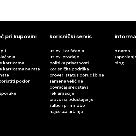
 pri kupovini
korisnički servis
informa
piti
uslovi korišćenja
o nama
plaćanja
uslovi prodaje
zaposlenj
e karticama
politika privatnosti
blog
e karticama na rate
korisnička podrška
mate
proveri status porudžbine
koristiti poklon
zamena veličine
povraćaj sredstava
isporuke
reklamacije
pravo na odustajanje
žalbe i primedbe
najčešća pitanja