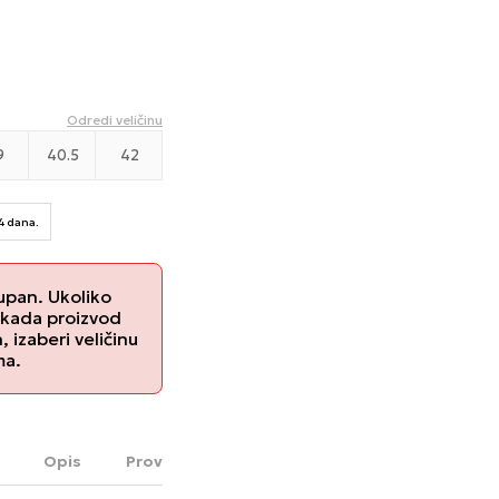
Odredi veličinu
9
40.5
42
14 dana.
upan. Ukoliko
 kada proizvod
izaberi veličinu
ma.
Opis
Proveri dostupnost u radnjama