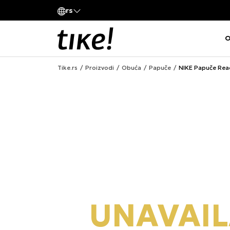
Pozovite nas
rs
Kupi na 9 rata Banc
011 422 1420
O
Tike.rs
Proizvodi
Obuća
Papuče
NIKE Papuče Rea
UNAVAIL