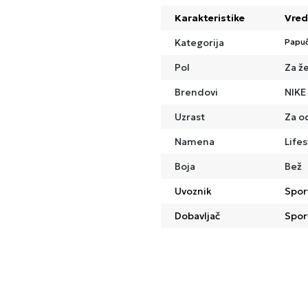
Karakteristike
Vred
Kategorija
Papu
Pol
Za ž
Brendovi
NIKE
Uzrast
Za o
Namena
Lifes
Boja
Bež
Uvoznik
Spor
Dobavljač
Spor