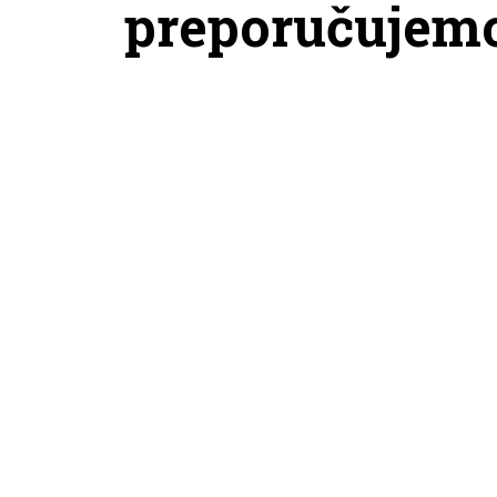
preporučujem
BIRKENSTOCK PAPUČE ARIZONA
BIRKE
SHEARLING LEVE MOCCA LAF
WB L
19.499,00
RSD
21.299