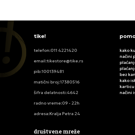
tike!
pomoć
011 4221420
kako ku
telefon:
načini 
tikestore@tike.rs
email:
plaćanj
plaćanj
100139481
pib:
bez ka
kako is
17380516
matični broj:
karticu
4642
načini 
šifra delatnosti:
09 - 22h
radno vreme:
Kralja Petra 24
adresa:
društvene mreže