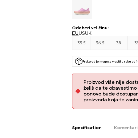
Odaberi veličinu
:
EU
US
UK
35.5
36.5
38
3
Proizvod je moguce vratiti u roku od 
Proizvod više nije dost
želiš da te obavestimo
ponovo bude dostupan, 
proizvoda koja te zani
Specification
Komentari