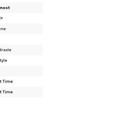
nost
če
ene
drasle
tyle
t Time
t Time