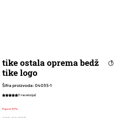
tike ostala oprema bedž
tike logo
Šifra proizvoda:
04035-1
(1
recenzija
)
Popust 33%