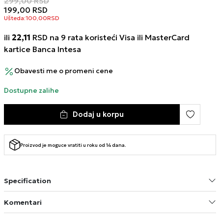
299,00
RSD
199,00
RSD
Ušteda:
100,00
RSD
ili
22,11
RSD na 9 rata koristeći Visa ili MasterCard
kartice Banca Intesa
Obavesti me o promeni cene
Dostupne zalihe
Dodaj u korpu
Proizvod je moguce vratiti u roku od 14 dana.
Specification
Komentari