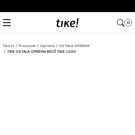
Kupi na 9 rata Banca Intesa karticama
Open
0
Tike.rs
Proizvodi
Oprema
OSTALA OPREMA
TIKE OSTALA OPREMA BEDŽ TIKE LOGO