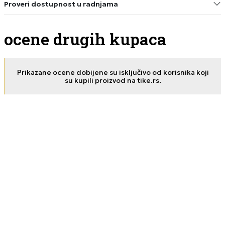
Proveri dostupnost u radnjama
ocene drugih kupaca
Prikazane ocene dobijene su isključivo od korisnika koji
su kupili proizvod na tike.rs.
Владимир
31.12.2025. 02:12
Страва