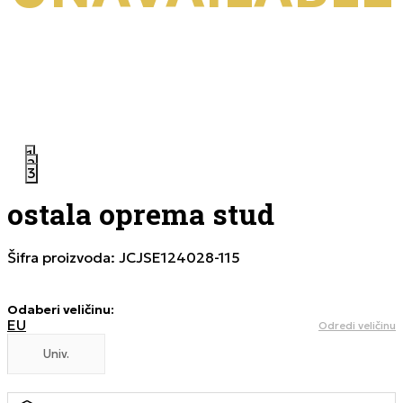
1
2
3
ostala oprema stud
Šifra proizvoda:
JCJSE124028-115
Odaberi veličinu
:
EU
Odredi veličinu
Univ.